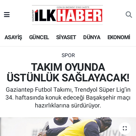
EKONOMİ
Beyoğlu Hava Durumu
ASAYİŞ
GÜNCEL
SİYASET
DÜNYA
EKONOMİ
SİYASET
Beyoğlu Trafik Yoğunluk Haritası
SAĞLIK
Süper Lig Puan Durumu ve Fikstür
SPOR
TAKIM OYUNDA
SPOR
Tüm Manşetler
ÜSTÜNLÜK SAĞLAYACAK!
TEKNOLOJİ
Son Dakika Haberleri
Gaziantep Futbol Takımı, Trendyol Süper Lig’in
34. haftasında konuk edeceği Başakşehir maçı
ASAYİŞ
Haber Arşivi
hazırlıklarına sürdürüyor.
EĞİTİM
KÜLTÜR - SANAT