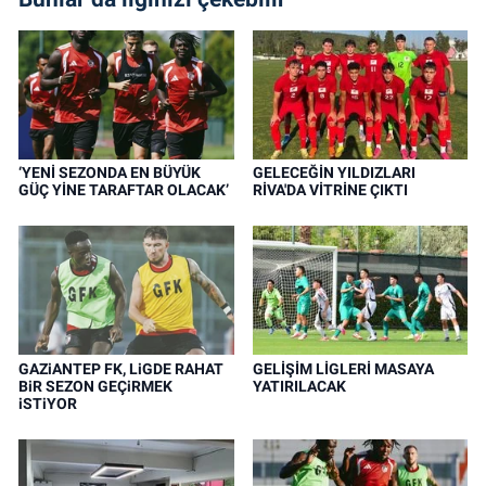
‘YENİ SEZONDA EN BÜYÜK
GELECEĞİN YILDIZLARI
GÜÇ YİNE TARAFTAR OLACAK’
RİVA'DA VİTRİNE ÇIKTI
GAZiANTEP FK, LiGDE RAHAT
GELİŞİM LİGLERİ MASAYA
BiR SEZON GEÇiRMEK
YATIRILACAK
iSTiYOR