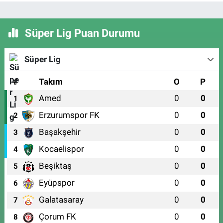
Süper Lig Puan Durumu
Süper Lig
#
Takım
O
P
Amed
0
0
1
Erzurumspor FK
0
0
2
Başakşehir
0
0
3
Kocaelispor
0
0
4
Beşiktaş
0
0
5
Eyüpspor
0
0
6
Galatasaray
0
0
7
Çorum FK
0
0
8