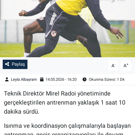
Paylaş
-
+
A
A
Leyla Albayram
14.05.2026 - 16:20
Okunma Süresi: 1 Dk
Teknik Direktör Mirel Radoi yönetiminde
gerçekleştirilen antrenman yaklaşık 1 saat 10
dakika sürdü.
Isınma ve koordinasyon çalışmalarıyla başlayan
antrenman, geçiş organizasyonları ile devam