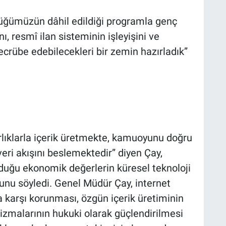
üğümüzün dâhil edildiği programla genç
 resmî ilan sisteminin işleyişini ve
tecrübe edebilecekleri bir zemin hazırladık”
rlıklarla içerik üretmekte, kamuoyunu doğru
veri akışını beslemektedir” diyen Çay,
urduğu ekonomik değerlerin küresel teknoloji
ğunu söyledi. Genel Müdür Çay, internet
a karşı korunması, özgün içerik üretiminin
nizmalarının hukuki olarak güçlendirilmesi