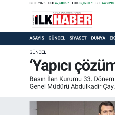
06-08-2026
USD
47,6006
EUR
55,0250
GBP
64,2398
EKONOMİ
Beyoğlu Hava Durumu
SİYASET
Beyoğlu Trafik Yoğunluk Haritası
ASAYİŞ
GÜNCEL
SİYASET
DÜNYA
E
SAĞLIK
Süper Lig Puan Durumu ve Fikstür
GÜNCEL
‘Yapıcı çözü
SPOR
Tüm Manşetler
TEKNOLOJİ
Son Dakika Haberleri
Basın İlan Kurumu 33. Dönem 7
ASAYİŞ
Haber Arşivi
Genel Müdürü Abdulkadir Çay, 
EĞİTİM
KÜLTÜR - SANAT