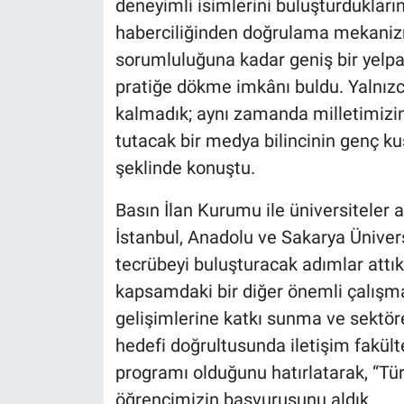
deneyimli isimlerini buluşturdukların
haberciliğinden doğrulama mekanizm
sorumluluğuna kadar geniş bir yelpaz
pratiğe dökme imkânı buldu. Yalnızc
kalmadık; aynı zamanda milletimizin
tutacak bir medya bilincinin genç ku
şeklinde konuştu.
Basın İlan Kurumu ile üniversiteler a
İstanbul, Anadolu ve Sakarya Üniversi
tecrübeyi buluşturacak adımlar attıkl
kapsamdaki bir diğer önemli çalışman
gelişimlerine katkı sunma ve sektör
hedefi doğrultusunda iletişim fakülte
programı olduğunu hatırlatarak, “Tür
öğrencimizin başvurusunu aldık.