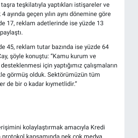
aşra teşkilatıyla yaptıkları istişareler ve
lk 4 ayında geçen yılın aynı dönemine göre
de 17, reklam adetlerinde ise yüzde 13
paylaştı.
zde 45, reklam tutar bazında ise yüzde 64
. Çay, şöyle konuştu: “Kamu kurum ve
n desteklenmesi için yaptığımız çalışmaların
ikle görmüş olduk. Sektörümüzün tüm
r de bir o kadar kıymetlidir.”
erişimini kolaylaştırmak amacıyla Kredi
an protokol kapsamında pek çok medya