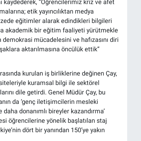
ı kaydederek, “Öğrencilerimiz kriz ve afet
alarına; etik yayıncılıktan medya
ede eğitimler alarak edindikleri bilgileri
a akademik bir eğitim faaliyeti yürütmekle
 demokrasi mücadelesini ve hafızasını diri
şaklara aktarılmasına öncülük ettik”
rasında kurulan iş birliklerine değinen Çay,
teleriyle kuramsal bilgi ile sektörel
arını dile getirdi. Genel Müdür Çay, bu
ın da ‘genç iletişimcilerin mesleki
e daha donanımlı bireyler kazandırma’
si öğrencilerine yönelik başlatılan staj
kiye’nin dört bir yanından 150’ye yakın