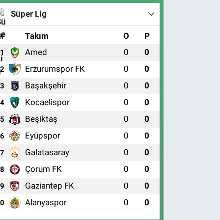
Süper Lig
#
Takım
O
P
Amed
0
0
1
Erzurumspor FK
0
0
2
Başakşehir
0
0
3
Kocaelispor
0
0
4
Beşiktaş
0
0
5
Eyüpspor
0
0
6
Galatasaray
0
0
7
Çorum FK
0
0
8
Gaziantep FK
0
0
9
Alanyaspor
0
0
10