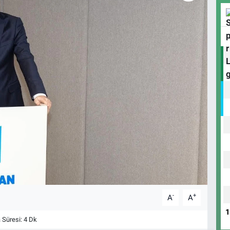
-
+
A
A
Süresi: 4 Dk