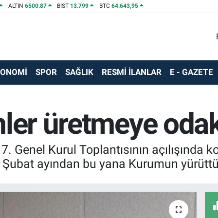
ALTIN
6500.87
BİST
13.799
BTC
64.643,95
KONOMİ
SPOR
SAĞLIK
RESMİ İLANLAR
E - GAZETE
mler üretmeye odak
. Genel Kurul Toplantısının açılışında 
Şubat ayından bu yana Kurumun yürüttüğü