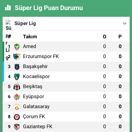
Süper Lig Puan Durumu
Süper Lig
#
Takım
O
P
Amed
0
0
1
Erzurumspor FK
0
0
2
Başakşehir
0
0
3
Kocaelispor
0
0
4
Beşiktaş
0
0
5
Eyüpspor
0
0
6
Galatasaray
0
0
7
Çorum FK
0
0
8
Gaziantep FK
0
0
9