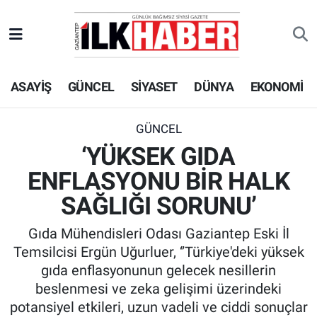
EKONOMİ
Beyoğlu Hava Durumu
ASAYİŞ
GÜNCEL
SİYASET
DÜNYA
EKONOMİ
SİYASET
Beyoğlu Trafik Yoğunluk Haritası
SAĞLIK
Süper Lig Puan Durumu ve Fikstür
GÜNCEL
‘YÜKSEK GIDA
SPOR
Tüm Manşetler
ENFLASYONU BİR HALK
TEKNOLOJİ
Son Dakika Haberleri
SAĞLIĞI SORUNU’
Gıda Mühendisleri Odası Gaziantep Eski İl
ASAYİŞ
Haber Arşivi
Temsilcisi Ergün Uğurluer, ‘’Türkiye'deki yüksek
gıda enflasyonunun gelecek nesillerin
EĞİTİM
beslenmesi ve zeka gelişimi üzerindeki
potansiyel etkileri, uzun vadeli ve ciddi sonuçlar
KÜLTÜR - SANAT