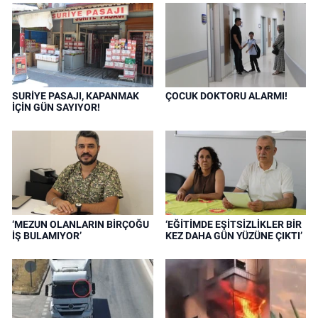
SURİYE PASAJI, KAPANMAK
ÇOCUK DOKTORU ALARMI!
İÇİN GÜN SAYIYOR!
‘MEZUN OLANLARIN BİRÇOĞU
‘EĞİTİMDE EŞİTSİZLİKLER BİR
İŞ BULAMIYOR’
KEZ DAHA GÜN YÜZÜNE ÇIKTI’