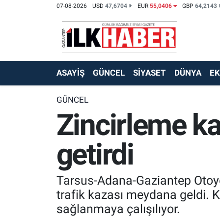
07-08-2026
USD
47,6704
EUR
55,0406
GBP
64,2143
EKONOMİ
Beyoğlu Hava Durumu
SİYASET
Beyoğlu Trafik Yoğunluk Haritası
ASAYİŞ
GÜNCEL
SİYASET
DÜNYA
E
SAĞLIK
Süper Lig Puan Durumu ve Fikstür
GÜNCEL
Zincirleme ka
SPOR
Tüm Manşetler
TEKNOLOJİ
Son Dakika Haberleri
getirdi
ASAYİŞ
Haber Arşivi
Tarsus-Adana-Gaziantep Otoyol
EĞİTİM
trafik kazası meydana geldi. Ka
sağlanmaya çalışılıyor.
KÜLTÜR - SANAT