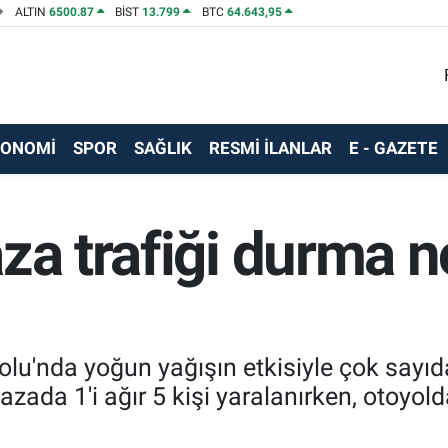
ALTIN
6500.87
BİST
13.799
BTC
64.643,95
KONOMİ
SPOR
SAĞLIK
RESMİ İLANLAR
E - GAZETE
za trafiği durma 
u'nda yoğun yağışın etkisiyle çok sayıda 
zada 1'i ağır 5 kişi yaralanırken, otoyolda