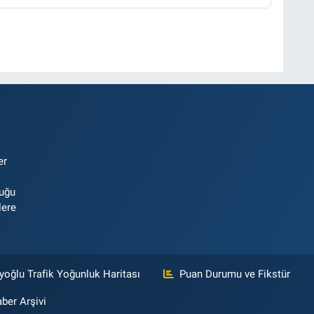
er
luğu
lere
yoğlu Trafik Yoğunluk Haritası
Puan Durumu ve Fikstür
ber Arşivi