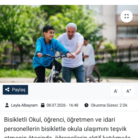
Paylaş
-
+
A
A
Leyla Albayram
08.07.2026 - 16:48
Okunma Süresi: 2 Dk
Bisikletli Okul, öğrenci, öğretmen ve idari
personellerin bisikletle okula ulaşımını teşvik