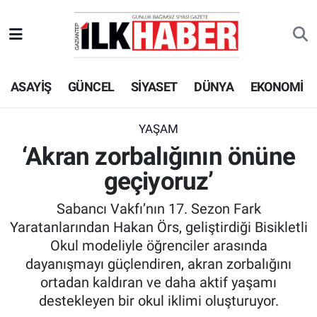
EKONOMİ
Beyoğlu Hava Durumu
ASAYİŞ
GÜNCEL
SİYASET
DÜNYA
EKONOMİ
SİYASET
Beyoğlu Trafik Yoğunluk Haritası
SAĞLIK
Süper Lig Puan Durumu ve Fikstür
YAŞAM
‘Akran zorbalığının önüne
SPOR
Tüm Manşetler
geçiyoruz’
TEKNOLOJİ
Son Dakika Haberleri
Sabancı Vakfı’nın 17. Sezon Fark
Yaratanlarından Hakan Örs, geliştirdiği Bisikletli
ASAYİŞ
Haber Arşivi
Okul modeliyle öğrenciler arasında
dayanışmayı güçlendiren, akran zorbalığını
EĞİTİM
ortadan kaldıran ve daha aktif yaşamı
destekleyen bir okul iklimi oluşturuyor.
KÜLTÜR - SANAT