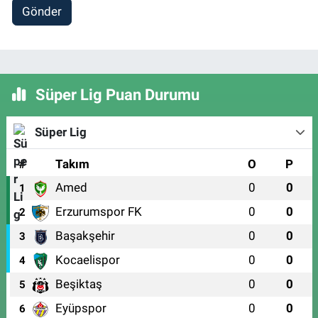
Gönder
Süper Lig Puan Durumu
Süper Lig
#
Takım
O
P
Amed
0
0
1
Erzurumspor FK
0
0
2
Başakşehir
0
0
3
Kocaelispor
0
0
4
Beşiktaş
0
0
5
Eyüpspor
0
0
6