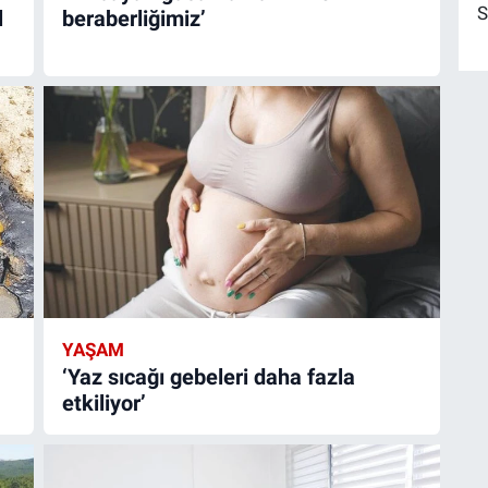
S
l
beraberliğimiz’
YAŞAM
‘Yaz sıcağı gebeleri daha fazla
etkiliyor’