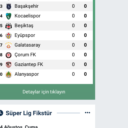
Başakşehir
0
0
3
Kocaelispor
0
0
4
Beşiktaş
0
0
5
Eyüpspor
0
0
6
Galatasaray
0
0
7
Çorum FK
0
0
ocukların gülümsemesi en büyük ka
8
Gaziantep FK
0
0
9
Alanyaspor
0
0
10
Detaylar için tıklayın
Süper Lig Fikstür
4 Ağustos, Cuma