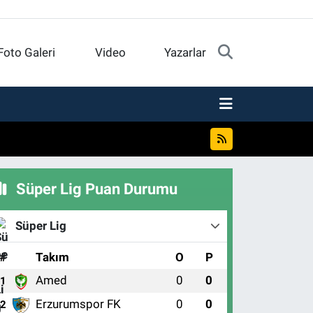
Foto Galeri
Video
Yazarlar
Süper Lig Puan Durumu
Süper Lig
#
Takım
O
P
Amed
0
0
1
Erzurumspor FK
0
0
2