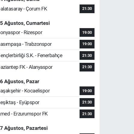
alatasaray - Çorum FK
21:30
5 Ağustos, Cumartesi
onyaspor - Rizespor
19:00
asımpaşa - Trabzonspor
19:00
ençlerbirliği S.K. - Fenerbahçe
21:30
aziantep FK - Alanyaspor
21:30
6 Ağustos, Pazar
aşakşehir - Kocaelispor
19:00
eşiktaş - Eyüpspor
21:30
med - Erzurumspor FK
21:30
7 Ağustos, Pazartesi