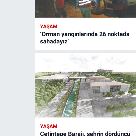
YAŞAM
‘Orman yangınlarında 26 noktada
sahadayız’
YAŞAM
Çetintepe Barajı, şehrin dördüncü