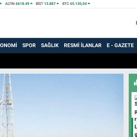
ALTIN
6618.49
BİST
13.887
BTC
65.130,04
KONOMİ
SPOR
SAĞLIK
RESMİ İLANLAR
E - GAZETE