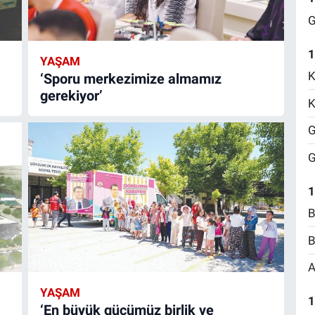
G
1
YAŞAM
K
‘Sporu merkezimize almamız
gerekiyor’
K
G
G
1
B
B
A
YAŞAM
1
‘En büyük gücümüz birlik ve