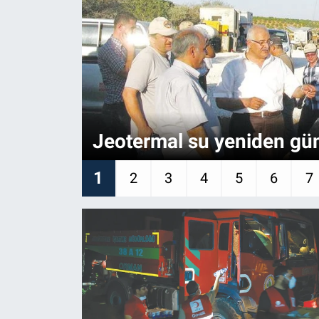
Jeotermal su yeniden gün
1
2
3
4
5
6
7