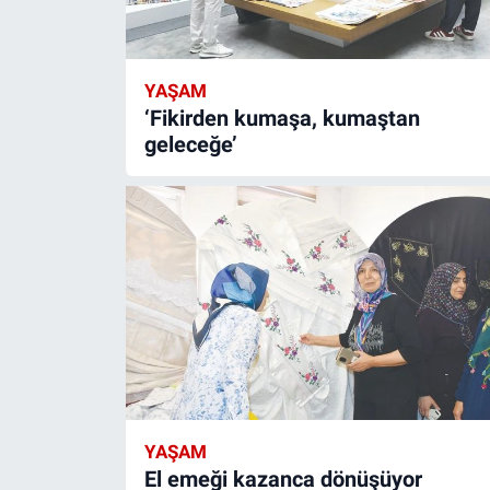
YAŞAM
‘Fikirden kumaşa, kumaştan
geleceğe’
YAŞAM
El emeği kazanca dönüşüyor