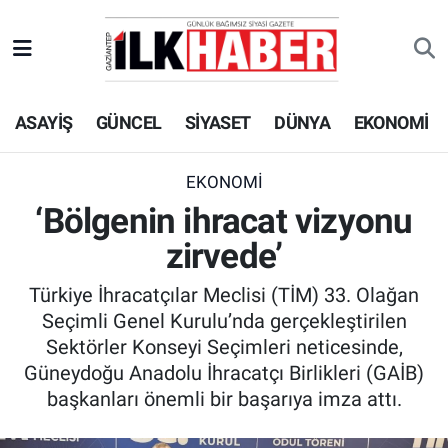
EKONOMİ
Beyoğlu Hava Durumu
ASAYİŞ
GÜNCEL
SİYASET
DÜNYA
EKONOMİ
SİYASET
Beyoğlu Trafik Yoğunluk Haritası
SAĞLIK
Süper Lig Puan Durumu ve Fikstür
EKONOMİ
‘Bölgenin ihracat vizyonu
SPOR
Tüm Manşetler
zirvede’
TEKNOLOJİ
Son Dakika Haberleri
Türkiye İhracatçılar Meclisi (TİM) 33. Olağan
Seçimli Genel Kurulu’nda gerçekleştirilen
ASAYİŞ
Haber Arşivi
Sektörler Konseyi Seçimleri neticesinde,
Güneydoğu Anadolu İhracatçı Birlikleri (GAİB)
EĞİTİM
başkanları önemli bir başarıya imza attı.
KÜLTÜR - SANAT