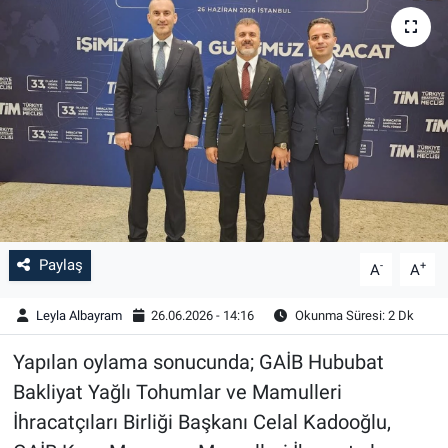
Paylaş
-
+
A
A
Leyla Albayram
26.06.2026 - 14:16
Okunma Süresi: 2 Dk
Yapılan oylama sonucunda; GAİB Hububat
Bakliyat Yağlı Tohumlar ve Mamulleri
İhracatçıları Birliği Başkanı Celal Kadooğlu,