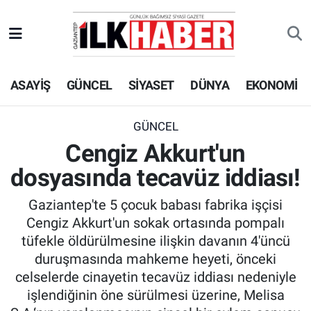
EKONOMİ
Beyoğlu Hava Durumu
ASAYİŞ
GÜNCEL
SİYASET
DÜNYA
EKONOMİ
SİYASET
Beyoğlu Trafik Yoğunluk Haritası
SAĞLIK
Süper Lig Puan Durumu ve Fikstür
GÜNCEL
Cengiz Akkurt'un
SPOR
Tüm Manşetler
dosyasında tecavüz iddiası!
TEKNOLOJİ
Son Dakika Haberleri
Gaziantep'te 5 çocuk babası fabrika işçisi
Cengiz Akkurt'un sokak ortasında pompalı
ASAYİŞ
Haber Arşivi
tüfekle öldürülmesine ilişkin davanın 4'üncü
duruşmasında mahkeme heyeti, önceki
EĞİTİM
celselerde cinayetin tecavüz iddiası nedeniyle
işlendiğinin öne sürülmesi üzerine, Melisa
KÜLTÜR - SANAT