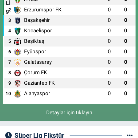
Erzurumspor FK
0
0
2
Başakşehir
0
0
3
Kocaelispor
0
0
4
Beşiktaş
0
0
5
Eyüpspor
0
0
6
Galatasaray
0
0
7
Çorum FK
0
0
8
Gaziantep FK
0
0
9
Alanyaspor
0
0
10
Detaylar için tıklayın
Süper Lig Fikstür