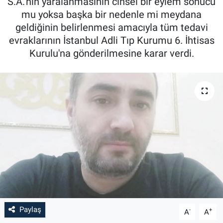
S.A.‘nın yaralanmasının cinsel bir eylem sonucu
mu yoksa başka bir nedenle mi meydana
geldiğinin belirlenmesi amacıyla tüm tedavi
evraklarının İstanbul Adli Tıp Kurumu 6. İhtisas
Kurulu'na gönderilmesine karar verdi.
Paylaş
-
+
A
A