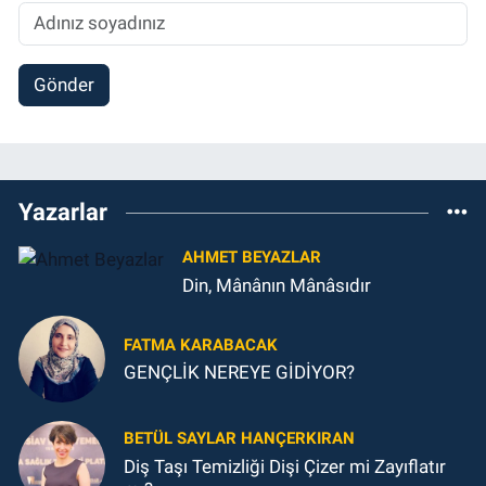
Gönder
Yazarlar
AHMET BEYAZLAR
Din, Mânânın Mânâsıdır
FATMA KARABACAK
GENÇLİK NEREYE GİDİYOR?
BETÜL SAYLAR HANÇERKIRAN
Diş Taşı Temizliği Dişi Çizer mi Zayıflatır