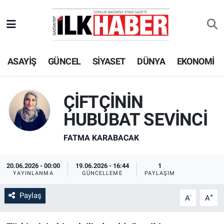
EKONOMİ
Beyoğlu Hava Durumu
ASAYİŞ
GÜNCEL
SİYASET
DÜNYA
EKONOMİ
SİYASET
Beyoğlu Trafik Yoğunluk Haritası
SAĞLIK
Süper Lig Puan Durumu ve Fikstür
ÇİFTÇİNİN
SPOR
Tüm Manşetler
HUBUBAT SEVİNCİ
FATMA KARABACAK
TEKNOLOJİ
Son Dakika Haberleri
ASAYİŞ
Haber Arşivi
20.06.2026 - 00:00
19.06.2026 - 16:44
1
YAYINLANMA
GÜNCELLEME
PAYLAŞIM
EĞİTİM
Paylaş
-
+
A
A
KÜLTÜR - SANAT