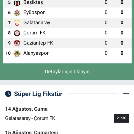
Beşiktaş
0
0
5
Eyüpspor
0
0
6
Galatasaray
0
0
7
Çorum FK
0
0
8
Gaziantep FK
0
0
9
Alanyaspor
0
0
10
Detaylar için tıklayın
Süper Lig Fikstür
14 Ağustos, Cuma
Galatasaray - Çorum FK
21:30
15 Ağustos, Cumartesi