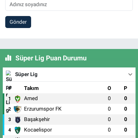
Gönder
Süper Lig Puan Durumu
Süper Lig
#
Takım
O
P
Amed
0
0
1
Erzurumspor FK
0
0
2
Başakşehir
0
0
3
Kocaelispor
0
0
4