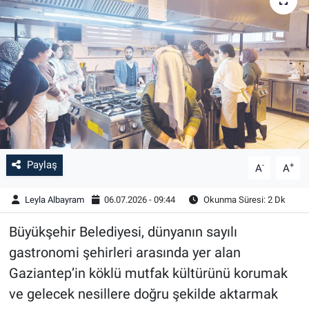
Paylaş
-
+
A
A
Leyla Albayram
06.07.2026 - 09:44
Okunma Süresi: 2 Dk
Büyükşehir Belediyesi, dünyanın sayılı
gastronomi şehirleri arasında yer alan
Gaziantep’in köklü mutfak kültürünü korumak
ve gelecek nesillere doğru şekilde aktarmak