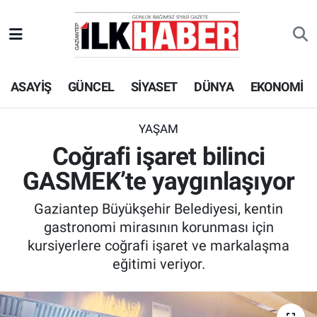
EKONOMİ
Beyoğlu Hava Durumu
ASAYİŞ
GÜNCEL
SİYASET
DÜNYA
EKONOMİ
SİYASET
Beyoğlu Trafik Yoğunluk Haritası
SAĞLIK
Süper Lig Puan Durumu ve Fikstür
YAŞAM
Coğrafi işaret bilinci
SPOR
Tüm Manşetler
GASMEK’te yaygınlaşıyor
TEKNOLOJİ
Son Dakika Haberleri
Gaziantep Büyükşehir Belediyesi, kentin
gastronomi mirasının korunması için
ASAYİŞ
Haber Arşivi
kursiyerlere coğrafi işaret ve markalaşma
eğitimi veriyor.
EĞİTİM
KÜLTÜR - SANAT