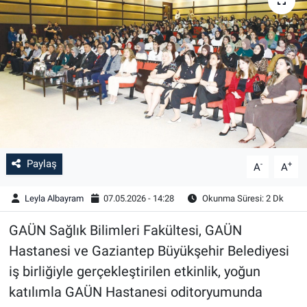
Paylaş
-
+
A
A
Leyla Albayram
07.05.2026 - 14:28
Okunma Süresi: 2 Dk
GAÜN Sağlık Bilimleri Fakültesi, GAÜN
Hastanesi ve Gaziantep Büyükşehir Belediyesi
iş birliğiyle gerçekleştirilen etkinlik, yoğun
katılımla GAÜN Hastanesi oditoryumunda