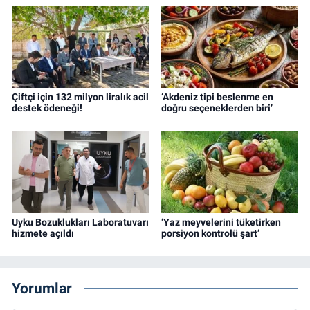
Çiftçi için 132 milyon liralık acil
‘Akdeniz tipi beslenme en
destek ödeneği!
doğru seçeneklerden biri’
Uyku Bozuklukları Laboratuvarı
‘Yaz meyvelerini tüketirken
hizmete açıldı
porsiyon kontrolü şart’
Yorumlar