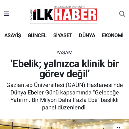
EKONOMİ
Beyoğlu Hava Durumu
ASAYİŞ
GÜNCEL
SİYASET
DÜNYA
EKONOMİ
SİYASET
Beyoğlu Trafik Yoğunluk Haritası
SAĞLIK
Süper Lig Puan Durumu ve Fikstür
YAŞAM
‘Ebelik; yalnızca klinik bir
SPOR
Tüm Manşetler
görev değil’
TEKNOLOJİ
Son Dakika Haberleri
Gaziantep Üniversitesi (GAÜN) Hastanesi'nde
Dünya Ebeler Günü kapsamında "Geleceğe
ASAYİŞ
Haber Arşivi
Yatırım: Bir Milyon Daha Fazla Ebe" başlıklı
panel düzenlendi.
EĞİTİM
KÜLTÜR - SANAT