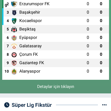
Erzurumspor FK
0
0
2
Başakşehir
0
0
3
Kocaelispor
0
0
4
Beşiktaş
0
0
5
Eyüpspor
0
0
6
Galatasaray
0
0
7
Çorum FK
0
0
8
Gaziantep FK
0
0
9
Alanyaspor
0
0
10
Detaylar için tıklayın
Süper Lig Fikstür