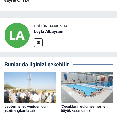
Kaynak:
İHA
EDITÖR HAKKINDA
Leyla Albayram
Bunlar da ilginizi çekebilir
Jeotermal su yeniden gün
‘Çocukların gülümsemesi en
yüzüne çıkarılacak
büyük kazancımız’