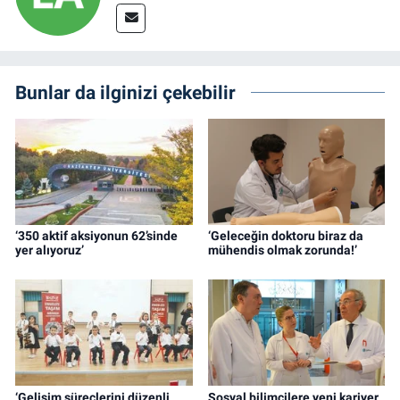
Bunlar da ilginizi çekebilir
‘350 aktif aksiyonun 62’sinde
‘Geleceğin doktoru biraz da
yer alıyoruz’
mühendis olmak zorunda!’
‘Gelişim süreçlerini düzenli
Sosyal bilimcilere yeni kariyer