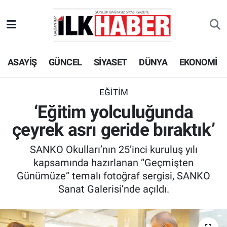
EKONOMİ
Beyoğlu Hava Durumu
ASAYİŞ
GÜNCEL
SİYASET
DÜNYA
EKONOMİ
SİYASET
Beyoğlu Trafik Yoğunluk Haritası
SAĞLIK
Süper Lig Puan Durumu ve Fikstür
EĞİTİM
‘Eğitim yolculuğunda
SPOR
Tüm Manşetler
çeyrek asrı geride bıraktık’
TEKNOLOJİ
Son Dakika Haberleri
SANKO Okulları’nın 25’inci kuruluş yılı
kapsamında hazırlanan “Geçmişten
ASAYİŞ
Haber Arşivi
Günümüze” temalı fotoğraf sergisi, SANKO
Sanat Galerisi’nde açıldı.
EĞİTİM
KÜLTÜR - SANAT