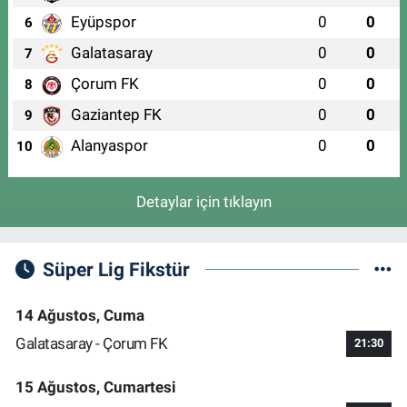
Eyüpspor
0
0
6
Galatasaray
0
0
7
Çorum FK
0
0
8
Gaziantep FK
0
0
9
Alanyaspor
0
0
10
Detaylar için tıklayın
Süper Lig Fikstür
14 Ağustos, Cuma
Galatasaray - Çorum FK
21:30
15 Ağustos, Cumartesi