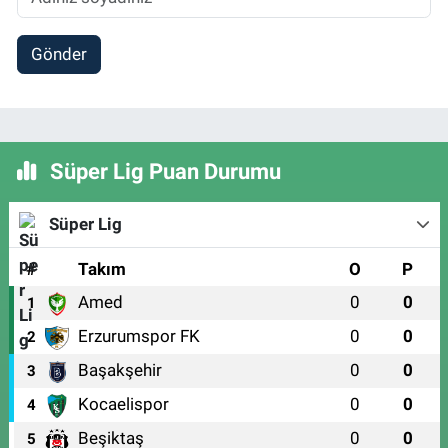
Gönder
Süper Lig Puan Durumu
Süper Lig
#
Takım
O
P
Amed
0
0
1
Erzurumspor FK
0
0
2
Başakşehir
0
0
3
Kocaelispor
0
0
4
Beşiktaş
0
0
5