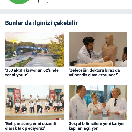
Bunlar da ilginizi çekebilir
‘350 aktif aksiyonun 62’sinde
‘Geleceğin doktoru biraz da
yer alıyoruz’
mühendis olmak zorunda!’
‘Gelişim süreçlerini düzenli
Sosyal bilimcilere yeni kariyer
olarak takip ediyoruz’
kapıları açılıyor!