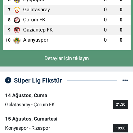
Galatasaray
0
0
7
Çorum FK
0
0
8
Gaziantep FK
0
0
9
Alanyaspor
0
0
10
Detaylar için tıklayın
Süper Lig Fikstür
14 Ağustos, Cuma
Galatasaray - Çorum FK
21:30
15 Ağustos, Cumartesi
Konyaspor - Rizespor
19:00