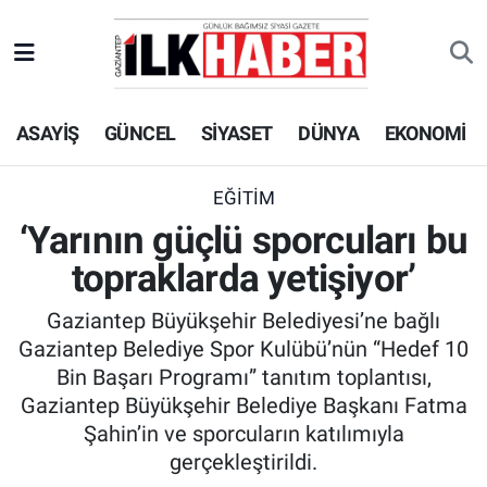
EKONOMİ
Beyoğlu Hava Durumu
ASAYİŞ
GÜNCEL
SİYASET
DÜNYA
EKONOMİ
SİYASET
Beyoğlu Trafik Yoğunluk Haritası
SAĞLIK
Süper Lig Puan Durumu ve Fikstür
EĞİTİM
‘Yarının güçlü sporcuları bu
SPOR
Tüm Manşetler
topraklarda yetişiyor’
TEKNOLOJİ
Son Dakika Haberleri
Gaziantep Büyükşehir Belediyesi’ne bağlı
Gaziantep Belediye Spor Kulübü’nün “Hedef 10
ASAYİŞ
Haber Arşivi
Bin Başarı Programı” tanıtım toplantısı,
Gaziantep Büyükşehir Belediye Başkanı Fatma
EĞİTİM
Şahin’in ve sporcuların katılımıyla
gerçekleştirildi.
KÜLTÜR - SANAT