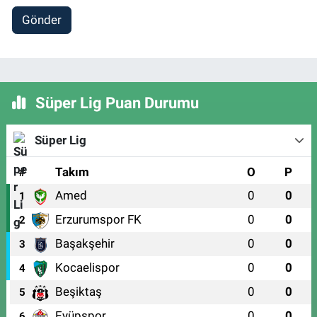
Gönder
Süper Lig Puan Durumu
Süper Lig
#
Takım
O
P
Amed
0
0
1
Erzurumspor FK
0
0
2
Başakşehir
0
0
3
Kocaelispor
0
0
4
Beşiktaş
0
0
5
Eyüpspor
0
0
6