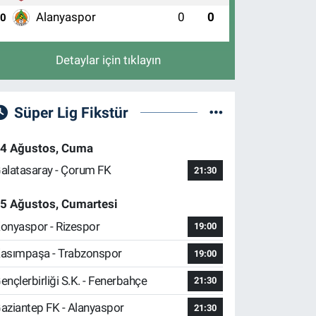
Alanyaspor
0
0
10
Detaylar için tıklayın
Süper Lig Fikstür
4 Ağustos, Cuma
alatasaray - Çorum FK
21:30
5 Ağustos, Cumartesi
onyaspor - Rizespor
19:00
asımpaşa - Trabzonspor
19:00
ençlerbirliği S.K. - Fenerbahçe
21:30
aziantep FK - Alanyaspor
21:30