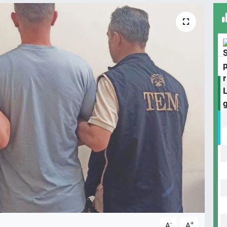
-
+
A
A