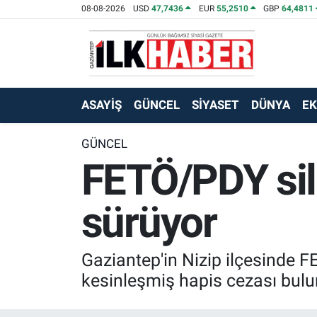
08-08-2026
USD
47,7436
EUR
55,2510
GBP
64,4811
EKONOMİ
Beyoğlu Hava Durumu
SİYASET
Beyoğlu Trafik Yoğunluk Haritası
ASAYİŞ
GÜNCEL
SİYASET
DÜNYA
E
SAĞLIK
Süper Lig Puan Durumu ve Fikstür
GÜNCEL
FETÖ/PDY sil
SPOR
Tüm Manşetler
TEKNOLOJİ
Son Dakika Haberleri
sürüyor
ASAYİŞ
Haber Arşivi
Gaziantep'in Nizip ilçesinde F
EĞİTİM
kesinleşmiş hapis cezası bulu
KÜLTÜR - SANAT