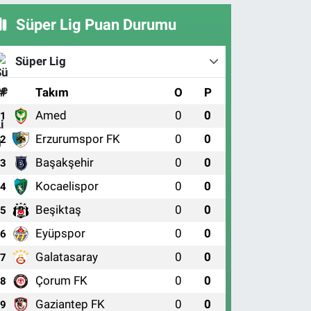
Süper Lig Puan Durumu
Süper Lig
#
Takım
O
P
Amed
0
0
1
Erzurumspor FK
0
0
2
Başakşehir
0
0
3
Kocaelispor
0
0
4
Beşiktaş
0
0
5
Eyüpspor
0
0
6
Galatasaray
0
0
7
Çorum FK
0
0
8
Gaziantep FK
0
0
9