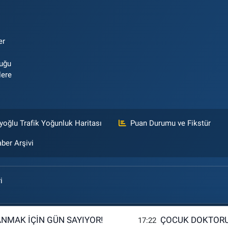
er
luğu
lere
yoğlu Trafik Yoğunluk Haritası
Puan Durumu ve Fikstür
ber Arşivi
i
ANMAK İÇİN GÜN SAYIYOR!
ÇOCUK DOKTORU
17:22