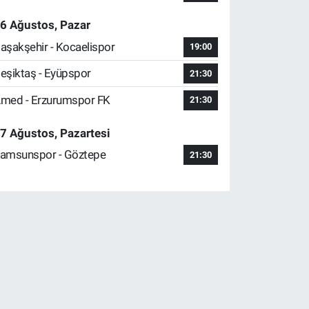
6 Ağustos, Pazar
aşakşehir - Kocaelispor
19:00
eşiktaş - Eyüpspor
21:30
med - Erzurumspor FK
21:30
7 Ağustos, Pazartesi
amsunspor - Göztepe
21:30