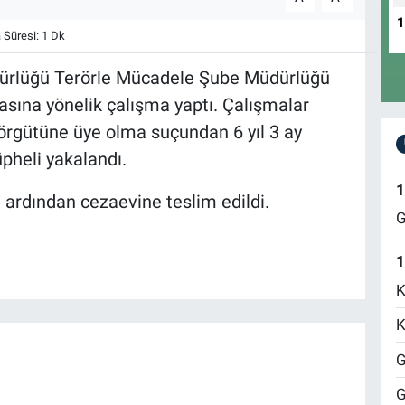
Süresi: 1 Dk
dürlüğü Terörle Mücadele Şube Müdürlüğü
asına yönelik çalışma yaptı. Çalışmalar
 örgütüne üye olma suçundan 6 yıl 3 ay
pheli yakalandı.
1
 ardından cezaevine teslim edildi.
G
1
K
K
G
G