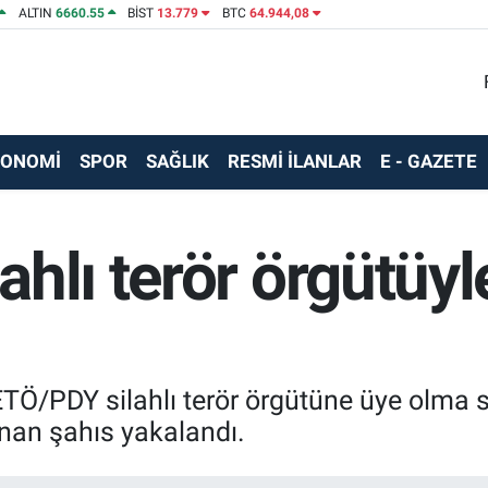
ALTIN
6660.55
BİST
13.779
BTC
64.944,08
KONOMİ
SPOR
SAĞLIK
RESMİ İLANLAR
E - GAZETE
ahlı terör örgütüy
ETÖ/PDY silahlı terör örgütüne üye olma 
nan şahıs yakalandı.