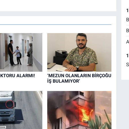
1
B
B
A
1
S
KTORU ALARMI!
‘MEZUN OLANLARIN BİRÇOĞU
İŞ BULAMIYOR’