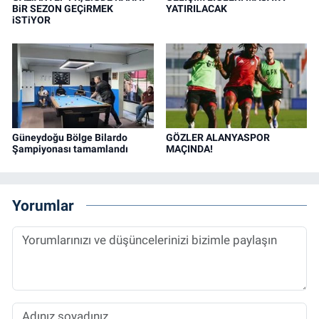
BiR SEZON GEÇiRMEK
YATIRILACAK
iSTiYOR
Güneydoğu Bölge Bilardo
GÖZLER ALANYASPOR
Şampiyonası tamamlandı
MAÇINDA!
Yorumlar