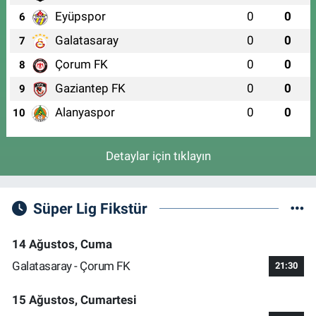
Eyüpspor
0
0
6
Galatasaray
0
0
7
Çorum FK
0
0
8
Gaziantep FK
0
0
9
Alanyaspor
0
0
10
Detaylar için tıklayın
Süper Lig Fikstür
14 Ağustos, Cuma
Galatasaray - Çorum FK
21:30
15 Ağustos, Cumartesi