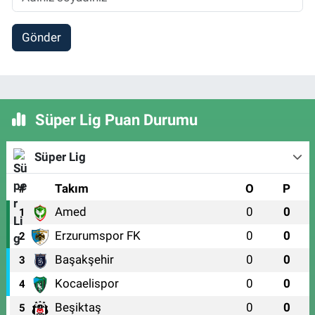
Gönder
Süper Lig Puan Durumu
Süper Lig
#
Takım
O
P
Amed
0
0
1
Erzurumspor FK
0
0
2
Başakşehir
0
0
3
Kocaelispor
0
0
4
Beşiktaş
0
0
5