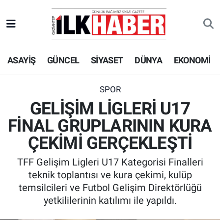
EKONOMİ
Beyoğlu Hava Durumu
ASAYİŞ
GÜNCEL
SİYASET
DÜNYA
EKONOMİ
SİYASET
Beyoğlu Trafik Yoğunluk Haritası
SAĞLIK
Süper Lig Puan Durumu ve Fikstür
SPOR
GELİŞİM LİGLERİ U17
SPOR
Tüm Manşetler
FİNAL GRUPLARININ KURA
TEKNOLOJİ
Son Dakika Haberleri
ÇEKİMİ GERÇEKLEŞTİ
TFF Gelişim Ligleri U17 Kategorisi Finalleri
ASAYİŞ
Haber Arşivi
teknik toplantısı ve kura çekimi, kulüp
temsilcileri ve Futbol Gelişim Direktörlüğü
EĞİTİM
yetkililerinin katılımı ile yapıldı.
KÜLTÜR - SANAT