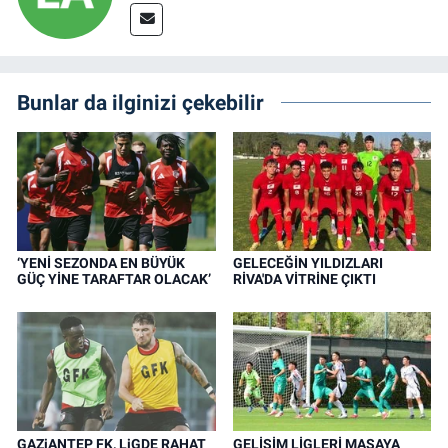
Bunlar da ilginizi çekebilir
‘YENİ SEZONDA EN BÜYÜK
GELECEĞİN YILDIZLARI
GÜÇ YİNE TARAFTAR OLACAK’
RİVA'DA VİTRİNE ÇIKTI
GAZiANTEP FK, LiGDE RAHAT
GELİŞİM LİGLERİ MASAYA