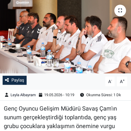
Paylaş
-
+
A
A
Leyla Albayram
19.05.2026 - 10:19
Okunma Süresi: 1 Dk
Genç Oyuncu Gelişim Müdürü Savaş Çam'ın
sunum gerçekleştirdiği toplantıda, genç yaş
grubu çocuklara yaklaşımın önemine vurgu