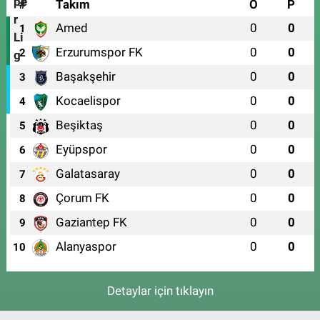
#
Takım
O
P
Amed
0
0
1
Erzurumspor FK
0
0
2
Başakşehir
0
0
3
Kocaelispor
0
0
4
Beşiktaş
0
0
5
Eyüpspor
0
0
6
Galatasaray
0
0
7
Çorum FK
0
0
8
Gaziantep FK
0
0
9
Alanyaspor
0
0
10
Detaylar için tıklayın