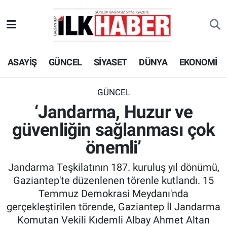
EKONOMİ
Beyoğlu Hava Durumu
ASAYİŞ
GÜNCEL
SİYASET
DÜNYA
EKONOMİ
SİYASET
Beyoğlu Trafik Yoğunluk Haritası
SAĞLIK
Süper Lig Puan Durumu ve Fikstür
GÜNCEL
‘Jandarma, Huzur ve
SPOR
Tüm Manşetler
güvenliğin sağlanması çok
TEKNOLOJİ
Son Dakika Haberleri
önemli’
Jandarma Teşkilatının 187. kuruluş yıl dönümü,
ASAYİŞ
Haber Arşivi
Gaziantep'te düzenlenen törenle kutlandı. 15
Temmuz Demokrasi Meydanı'nda
EĞİTİM
gerçekleştirilen törende, Gaziantep İl Jandarma
Komutan Vekili Kıdemli Albay Ahmet Altan
KÜLTÜR - SANAT