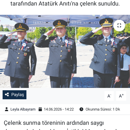
tarafından Atatürk Anıtı'na çelenk sunuldu.
Paylaş
-
+
A
A
Leyla Albayram
14.06.2026 - 14:22
Okunma Süresi: 1 Dk
Çelenk sunma töreninin ardından saygı