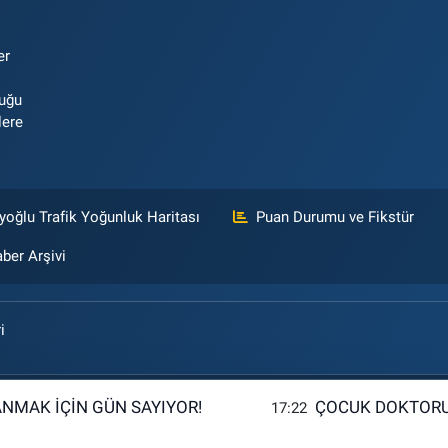
er
luğu
lere
yoğlu Trafik Yoğunluk Haritası
Puan Durumu ve Fikstür
ber Arşivi
i
ANMAK İÇİN GÜN SAYIYOR!
ÇOCUK DOKTORU
17:22