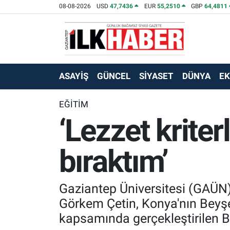
08-08-2026
USD
47,7436
EUR
55,2510
GBP
64,4811
EKONOMİ
Beyoğlu Hava Durumu
SİYASET
Beyoğlu Trafik Yoğunluk Haritası
ASAYİŞ
GÜNCEL
SİYASET
DÜNYA
E
SAĞLIK
Süper Lig Puan Durumu ve Fikstür
EĞİTİM
‘Lezzet kriter
SPOR
Tüm Manşetler
TEKNOLOJİ
Son Dakika Haberleri
bıraktım’
ASAYİŞ
Haber Arşivi
Gaziantep Üniversitesi (GAÜN
EĞİTİM
Görkem Çetin, Konya'nın Beyşeh
kapsamında gerçekleştirilen B
KÜLTÜR - SANAT