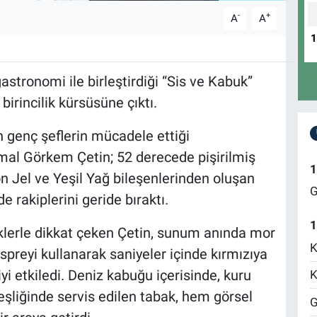
-
+
A
A
astronomi ile birleştirdiği “Sis ve Kabuk”
birincilik kürsüsüne çıktı.
n genç şeflerin mücadele ettiği
al Görkem Çetin; 52 derecede pişirilmiş
1
Jel ve Yeşil Yağ bileşenlerinden oluşan
G
e rakiplerini geride bıraktı.
1
klerle dikkat çeken Çetin, sunum anında mor
K
preyi kullanarak saniyeler içinde kırmızıya
i etkiledi. Deniz kabuğu içerisinde, kuru
K
 eşliğinde servis edilen tabak, hem görsel
G