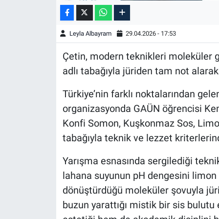
Leyla Albayram
29.04.2026 - 17:53
Çetin, modern teknikleri moleküler g
adlı tabağıyla jüriden tam not alarak 
Türkiye’nin farklı noktalarından gele
organizasyonda GAÜN öğrencisi Kem
Konfi Somon, Kuşkonmaz Sos, Limon 
tabağıyla teknik ve lezzet kriterlerind
Yarışma esnasında sergilediği tekni
lahana suyunun pH dengesini limon s
dönüştürdüğü moleküler şovuyla jüriy
buzun yarattığı mistik bir sis bulutu