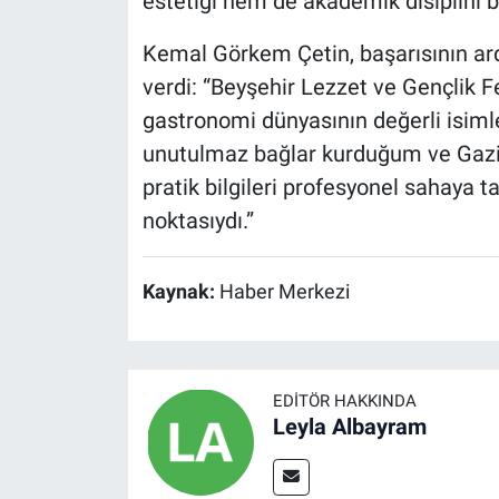
estetiği hem de akademik disiplini bi
Kemal Görkem Çetin, başarısının ard
verdi: “Beyşehir Lezzet ve Gençlik Fe
gastronomi dünyasının değerli isimle
unutulmaz bağlar kurduğum ve Gazia
pratik bilgileri profesyonel sahaya 
noktasıydı.”
Kaynak:
Haber Merkezi
EDITÖR HAKKINDA
Leyla Albayram