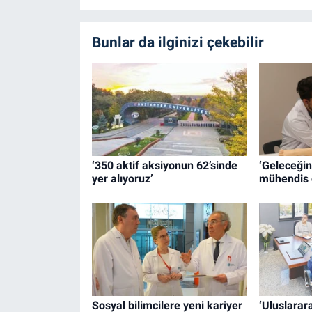
Bunlar da ilginizi çekebilir
‘350 aktif aksiyonun 62’sinde
‘Geleceğin
yer alıyoruz’
mühendis 
Sosyal bilimcilere yeni kariyer
‘Uluslarar