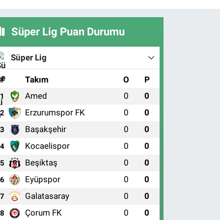
Süper Lig Puan Durumu
Süper Lig
#
Takım
O
P
Amed
0
0
1
Erzurumspor FK
0
0
2
Başakşehir
0
0
3
Kocaelispor
0
0
4
Beşiktaş
0
0
5
Eyüpspor
0
0
6
Galatasaray
0
0
7
Çorum FK
0
0
8