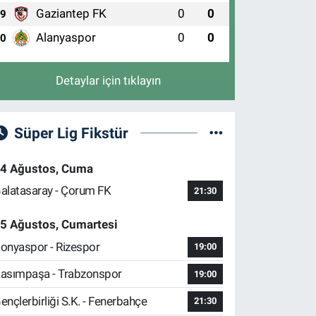
Gaziantep FK
0
0
9
Alanyaspor
0
0
10
Detaylar için tıklayın
Süper Lig Fikstür
4 Ağustos, Cuma
alatasaray - Çorum FK
21:30
5 Ağustos, Cumartesi
onyaspor - Rizespor
19:00
asımpaşa - Trabzonspor
19:00
ençlerbirliği S.K. - Fenerbahçe
21:30