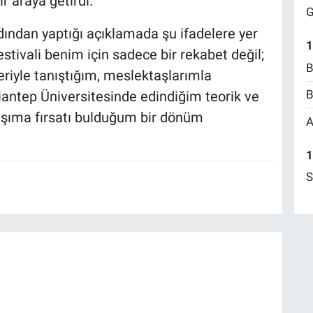
r araya getirdi.
G
ından yaptığı açıklamada şu ifadelere yer
1
stivali benim için sadece bir rekabet değil;
B
riyle tanıştığım, meslektaşlarımla
B
ntep Üniversitesinde edindiğim teorik ve
taşıma fırsatı bulduğum bir dönüm
A
1
S