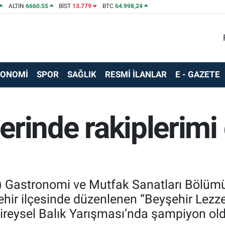
ALTIN
6660.55
BİST
13.779
BTC
64.998,24
KONOMİ
SPOR
SAĞLIK
RESMİ İLANLAR
E - GAZETE
lerinde rakiplerimi
) Gastronomi ve Mutfak Sanatları Bölümü
ir ilçesinde düzenlenen “Beyşehir Lezzet
ireysel Balık Yarışması’nda şampiyon ol