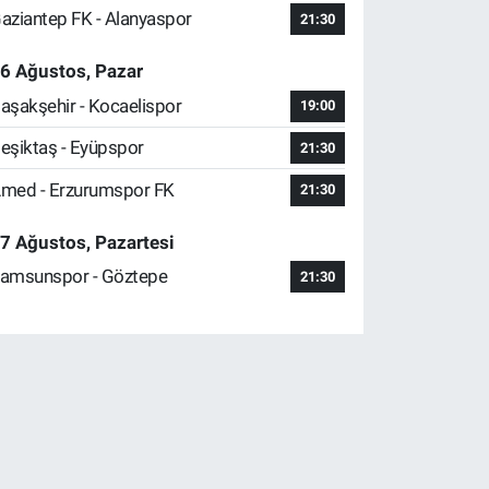
aziantep FK - Alanyaspor
21:30
6 Ağustos, Pazar
aşakşehir - Kocaelispor
19:00
eşiktaş - Eyüpspor
21:30
med - Erzurumspor FK
21:30
7 Ağustos, Pazartesi
amsunspor - Göztepe
21:30