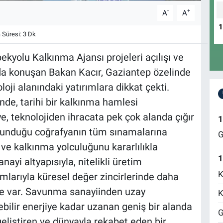
-
+
A
A
Süresi: 3 Dk
ekyolu Kalkınma Ajansı projeleri açılışı ve
ada konuşan Bakan Kacır, Gaziantep özelinde
oji alanındaki yatırımlara dikkat çekti.
nde, tarihi bir kalkınma hamlesi
, teknolojiden ihracata pek çok alanda çığır
1
bulunduğu coğrafyanın tüm sınamalarına
G
ve kalkınma yolculuğunu kararlılıkla
1
ayi altyapısıyla, nitelikli üretim
K
lımlarıyla küresel değer zincirlerinde daha
ye var. Savunma sanayiinden uzay
K
ebilir enerjiye kadar uzanan geniş bir alanda
G
 geliştiren ve dünyayla rekabet eden bir