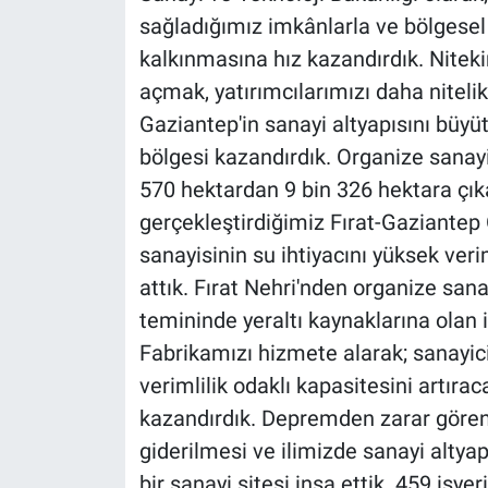
sağladığımız imkânlarla ve bölgesel
kalkınmasına hız kazandırdık. Nitek
açmak, yatırımcılarımızı daha niteli
Gaziantep'in sanayi altyapısını büyü
bölgesi kazandırdık. Organize sanay
570 hektardan 9 bin 326 hektara çıkar
gerçekleştirdiğimiz Fırat-Gaziantep 
sanayisinin su ihtiyacını yüksek veri
attık. Fırat Nehri'nden organize san
temininde yeraltı kaynaklarına olan 
Fabrikamızı hizmete alarak; sanayici
verimlilik odaklı kapasitesini artıra
kazandırdık. Depremden zarar gören 
giderilmesi ve ilimizde sanayi altya
bir sanayi sitesi inşa ettik. 459 işy