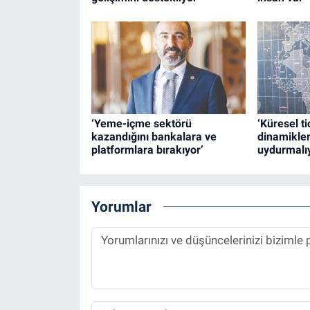
‘Yeme-içme sektörü
‘Küresel t
kazandığını bankalara ve
dinamikle
platformlara bırakıyor’
uydurmalıy
Yorumlar