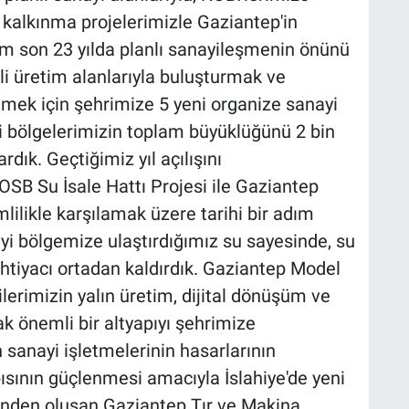
 kalkınma projelerimizle Gaziantep'in
im son 23 yılda planlı sanayileşmenin önünü
kli üretim alanlarıyla buluşturmak ve
tmek için şehrimize 5 yeni organize sanayi
i bölgelerimizin toplam büyüklüğünü 2 bin
dık. Geçtiğimiz yıl açılışını
OSB Su İsale Hattı Projesi ile Gaziantep
mlilikle karşılamak üzere tarihi bir adım
ayi bölgemize ulaştırdığımız su sayesinde, su
ihtiyacı ortadan kaldırdık. Gaziantep Model
lerimizin yalın üretim, dijital dönüşüm ve
cak önemli bir altyapıyı şehrimize
sanayi işletmelerinin hasarlarının
pısının güçlenmesi amacıyla İslahiye'de yeni
erinden oluşan Gaziantep Tır ve Makina