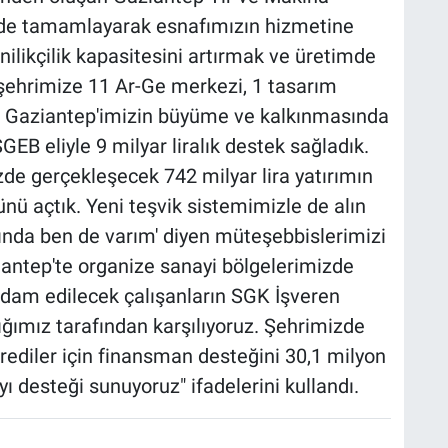
sinde tamamlayarak esnafımızın hizmetine
ilikçilik kapasitesini artırmak ve üretimde
ehrimize 11 Ar-Ge merkezi, 1 tasarım
. Gaziantep'imizin büyüme ve kalkınmasında
EB eliyle 9 milyar liralık destek sağladık.
de gerçekleşecek 742 milyar lira yatırımın
nü açtık. Yeni teşvik sistemimizle de alın
asında ben de varım' diyen müteşebbislerimizi
ntep'te organize sanayi bölgelerimizde
ihdam edilecek çalışanların SGK İşveren
lığımız tarafından karşılıyoruz. Şehrimizde
krediler için finansman desteğini 30,1 milyon
yı desteği sunuyoruz" ifadelerini kullandı.