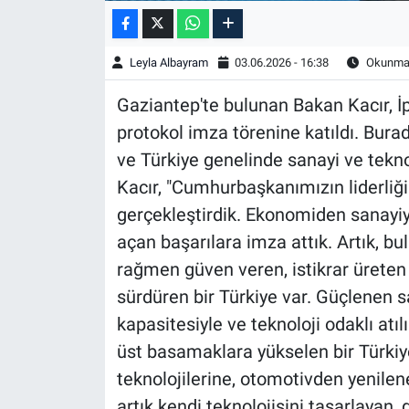
Leyla Albayram
03.06.2026 - 16:38
Okunma 
Gaziantep'te bulunan Bakan Kacır, İp
protokol imza törenine katıldı. Bur
ve Türkiye genelinde sanayi ve teknol
Kacır, "Cumhurbaşkanımızın liderliği
gerçekleştirdik. Ekonomiden sanayiye
açan başarılara imza attık. Artık, 
rağmen güven veren, istikrar üreten 
sürdüren bir Türkiye var. Güçlenen san
kapasitesiyle ve teknoloji odaklı atı
üst basamaklara yükselen bir Türki
teknolojilerine, otomotivden yenilen
artık kendi teknolojisini tasarlayan,