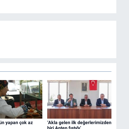
gün yapan çok az
‘Akla gelen ilk değerlerimizden
biri Antep fıstığı’