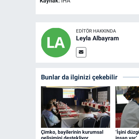
Kaynak:
İHA
EDITÖR HAKKINDA
Leyla Albayram
Bunlar da ilginizi çekebilir
Çimko, bayilerinin kurumsal
‘İşini düz
gelişimini destekliyor
insan var’