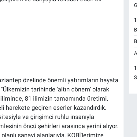
G
1
B
B
A
1
S
aziantep özelinde önemli yatırımların hayata
 "Ülkemizin tarihinde 'altın dönem' olarak
diliminde, 81 ilimizin tamamında üretimi,
eli harekete geçiren eserler kazandırdık.
sitesiyle ve girişimci ruhlu insanıyla
sinin öncü şehirleri arasında yerini alıyor.
 planlı sanayi alanlarıyla, KOBİ'lerimize