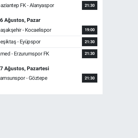
aziantep FK - Alanyaspor
21:30
6 Ağustos, Pazar
aşakşehir - Kocaelispor
19:00
eşiktaş - Eyüpspor
21:30
med - Erzurumspor FK
21:30
7 Ağustos, Pazartesi
amsunspor - Göztepe
21:30