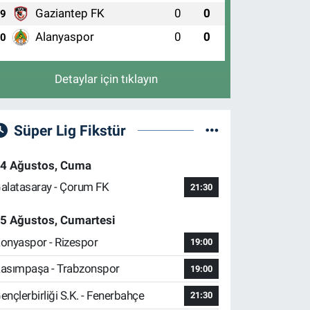
Gaziantep FK
0
0
9
Alanyaspor
0
0
10
Detaylar için tıklayın
Süper Lig Fikstür
4 Ağustos, Cuma
alatasaray - Çorum FK
21:30
5 Ağustos, Cumartesi
onyaspor - Rizespor
19:00
asımpaşa - Trabzonspor
19:00
ençlerbirliği S.K. - Fenerbahçe
21:30