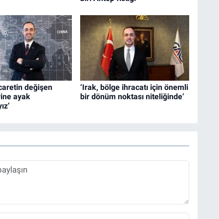
icaretin değişen
‘Irak, bölge ihracatı için önemli
rine ayak
bir dönüm noktası niteliğinde’
ız’