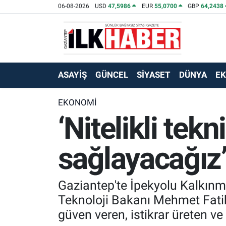
06-08-2026
USD
47,5986
EUR
55,0700
GBP
64,2438
EKONOMİ
Beyoğlu Hava Durumu
SİYASET
Beyoğlu Trafik Yoğunluk Haritası
ASAYİŞ
GÜNCEL
SİYASET
DÜNYA
E
SAĞLIK
Süper Lig Puan Durumu ve Fikstür
EKONOMİ
‘Nitelikli tek
SPOR
Tüm Manşetler
TEKNOLOJİ
Son Dakika Haberleri
sağlayacağız’
ASAYİŞ
Haber Arşivi
Gaziantep'te İpekyolu Kalkınma 
EĞİTİM
Teknoloji Bakanı Mehmet Fatih 
güven veren, istikrar üreten ve
KÜLTÜR - SANAT