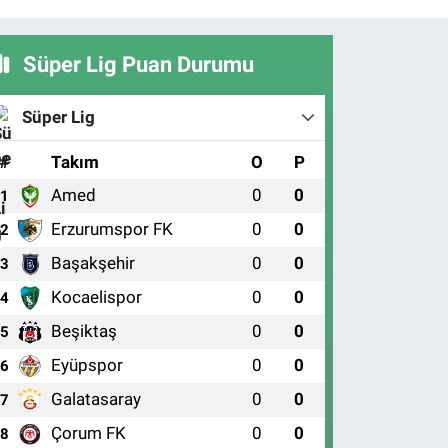
Süper Lig Puan Durumu
Süper Lig
#
Takım
O
P
Amed
0
0
1
Erzurumspor FK
0
0
2
Başakşehir
0
0
3
Kocaelispor
0
0
4
Beşiktaş
0
0
5
Eyüpspor
0
0
6
Galatasaray
0
0
7
Çorum FK
0
0
8