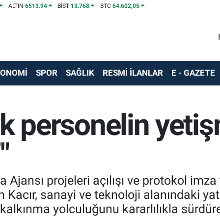
ALTIN
6513.94
BİST
13.768
BTC
64.602,05
KONOMİ
SPOR
SAĞLIK
RESMİ İLANLAR
E - GAZETE
nik personelin yeti
"
Ajansı projeleri açılışı ve protokol imza
Kacır, sanayi ve teknoloji alanındaki yatı
 kalkınma yolculuğunu kararlılıkla sürdüre