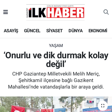
EKONOMİ
Beyoğlu Hava Durumu
ASAYİŞ
GÜNCEL
SİYASET
DÜNYA
EKONOMİ
SİYASET
Beyoğlu Trafik Yoğunluk Haritası
SAĞLIK
Süper Lig Puan Durumu ve Fikstür
YAŞAM
‘Onurlu ve dik durmak kolay
SPOR
Tüm Manşetler
değil’
TEKNOLOJİ
Son Dakika Haberleri
CHP Gaziantep Milletvekili Melih Meriç,
Şehitkamil ilçesine bağlı Gazikent
ASAYİŞ
Haber Arşivi
Mahallesi’nde vatandaşlarla bir araya geldi.
EĞİTİM
KÜLTÜR - SANAT