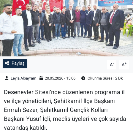
Paylaş
-
+
A
A
Leyla Albayram
20.05.2026 - 15:06
Okunma Süresi: 2 Dk
Desenevler Sitesi’nde düzenlenen programa il
ve ilçe yöneticileri, Şehitkamil İlçe Başkanı
Emrah Sezer, Şehitkamil Gençlik Kolları
Başkanı Yusuf İçli, meclis üyeleri ve çok sayıda
vatandaş katıldı.