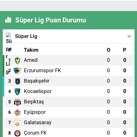
Süper Lig Puan Durumu
Süper Lig
#
Takım
O
P
Amed
0
0
1
Erzurumspor FK
0
0
2
Başakşehir
0
0
3
Kocaelispor
0
0
4
Beşiktaş
0
0
5
Eyüpspor
0
0
6
Galatasaray
0
0
7
Çorum FK
0
0
8