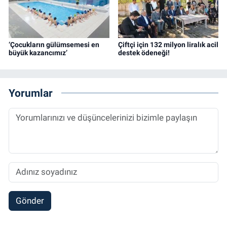
‘Çocukların gülümsemesi en
Çiftçi için 132 milyon liralık acil
büyük kazancımız’
destek ödeneği!
Yorumlar
Gönder