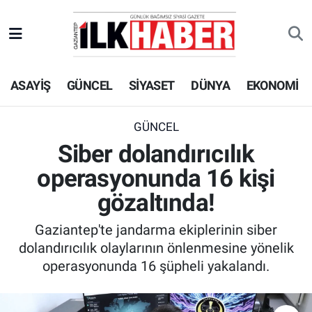
EKONOMİ
Beyoğlu Hava Durumu
ASAYİŞ
GÜNCEL
SİYASET
DÜNYA
EKONOMİ
SİYASET
Beyoğlu Trafik Yoğunluk Haritası
SAĞLIK
Süper Lig Puan Durumu ve Fikstür
GÜNCEL
Siber dolandırıcılık
SPOR
Tüm Manşetler
operasyonunda 16 kişi
TEKNOLOJİ
Son Dakika Haberleri
gözaltında!
Gaziantep'te jandarma ekiplerinin siber
ASAYİŞ
Haber Arşivi
dolandırıcılık olaylarının önlenmesine yönelik
operasyonunda 16 şüpheli yakalandı.
EĞİTİM
KÜLTÜR - SANAT