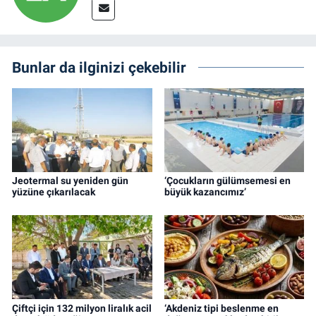
Bunlar da ilginizi çekebilir
Jeotermal su yeniden gün
‘Çocukların gülümsemesi en
yüzüne çıkarılacak
büyük kazancımız’
Çiftçi için 132 milyon liralık acil
‘Akdeniz tipi beslenme en