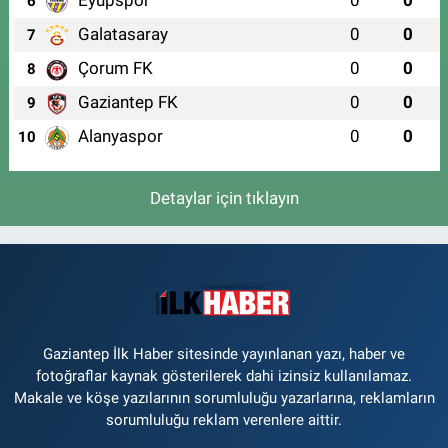
Eyüpspor
0
0
6
Galatasaray
0
0
7
Çorum FK
0
0
8
Gaziantep FK
0
0
9
Alanyaspor
0
0
10
Detaylar için tıklayın
Gaziantep İlk Haber sitesinde yayınlanan yazı, haber ve
fotoğraflar kaynak gösterilerek dahi izinsiz kullanılamaz.
Makale ve köşe yazılarının sorumluluğu yazarlarına, reklamların
sorumluluğu reklam verenlere aittir.