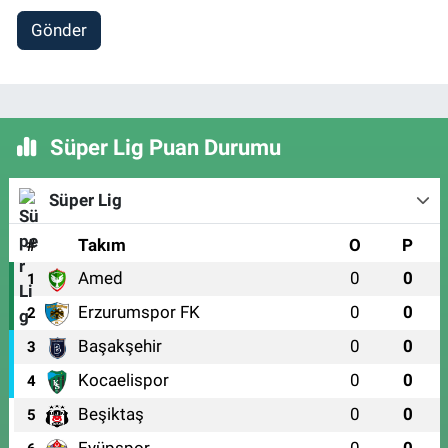
Gönder
Süper Lig Puan Durumu
Süper Lig
#
Takım
O
P
Amed
0
0
1
Erzurumspor FK
0
0
2
Başakşehir
0
0
3
Kocaelispor
0
0
4
Beşiktaş
0
0
5