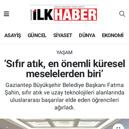
EKONOMİ
Beyoğlu Hava Durumu
ASAYİŞ
GÜNCEL
SİYASET
DÜNYA
EKONOMİ
SİYASET
Beyoğlu Trafik Yoğunluk Haritası
SAĞLIK
Süper Lig Puan Durumu ve Fikstür
YAŞAM
‘Sıfır atık, en önemli küresel
SPOR
Tüm Manşetler
meselelerden biri’
TEKNOLOJİ
Son Dakika Haberleri
Gaziantep Büyükşehir Belediye Başkanı Fatma
Şahin, sıfır atık ve uzay teknolojileri alanlarında
ASAYİŞ
Haber Arşivi
uluslararası başarılar elde eden öğrencileri
ağırladı.
EĞİTİM
KÜLTÜR - SANAT