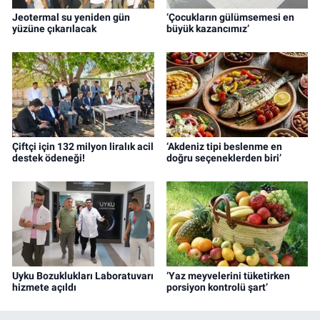
Jeotermal su yeniden gün
‘Çocukların gülümsemesi en
yüzüne çıkarılacak
büyük kazancımız’
Çiftçi için 132 milyon liralık acil
‘Akdeniz tipi beslenme en
destek ödeneği!
doğru seçeneklerden biri’
Uyku Bozuklukları Laboratuvarı
‘Yaz meyvelerini tüketirken
hizmete açıldı
porsiyon kontrolü şart’