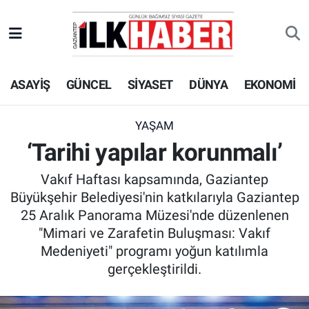
EKONOMİ
Beyoğlu Hava Durumu
ASAYİŞ
GÜNCEL
SİYASET
DÜNYA
EKONOMİ
SİYASET
Beyoğlu Trafik Yoğunluk Haritası
SAĞLIK
Süper Lig Puan Durumu ve Fikstür
YAŞAM
‘Tarihi yapılar korunmalı’
SPOR
Tüm Manşetler
Vakıf Haftası kapsamında, Gaziantep
TEKNOLOJİ
Son Dakika Haberleri
Büyükşehir Belediyesi'nin katkılarıyla Gaziantep
25 Aralık Panorama Müzesi'nde düzenlenen
ASAYİŞ
Haber Arşivi
"Mimari ve Zarafetin Buluşması: Vakıf
Medeniyeti" programı yoğun katılımla
EĞİTİM
gerçekleştirildi.
KÜLTÜR - SANAT