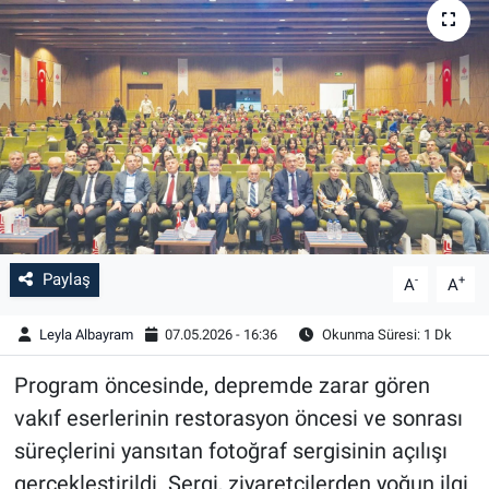
Paylaş
-
+
A
A
Leyla Albayram
07.05.2026 - 16:36
Okunma Süresi: 1 Dk
Program öncesinde, depremde zarar gören
vakıf eserlerinin restorasyon öncesi ve sonrası
süreçlerini yansıtan fotoğraf sergisinin açılışı
gerçekleştirildi. Sergi, ziyaretçilerden yoğun ilgi