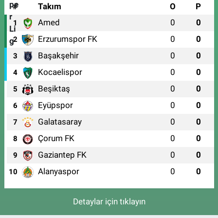
#
Takım
O
P
Amed
0
0
1
Erzurumspor FK
0
0
2
Başakşehir
0
0
3
Kocaelispor
0
0
4
Beşiktaş
0
0
5
Eyüpspor
0
0
6
Galatasaray
0
0
7
Çorum FK
0
0
8
Gaziantep FK
0
0
9
Alanyaspor
0
0
10
Detaylar için tıklayın