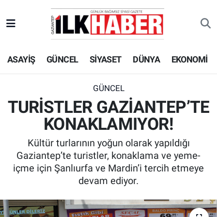
EKONOMİ
Beyoğlu Hava Durumu
ASAYİŞ
GÜNCEL
SİYASET
DÜNYA
EKONOMİ
SİYASET
Beyoğlu Trafik Yoğunluk Haritası
SAĞLIK
Süper Lig Puan Durumu ve Fikstür
GÜNCEL
TURİSTLER GAZİANTEP’TE
SPOR
Tüm Manşetler
KONAKLAMIYOR!
TEKNOLOJİ
Son Dakika Haberleri
Kültür turlarının yoğun olarak yapıldığı
Gaziantep’te turistler, konaklama ve yeme-
ASAYİŞ
Haber Arşivi
içme için Şanlıurfa ve Mardin’i tercih etmeye
devam ediyor.
EĞİTİM
KÜLTÜR - SANAT