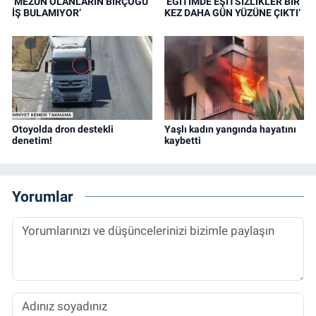
‘MEZUN OLANLARIN BİRÇOĞU
‘EĞİTİMDE EŞİTSİZLİKLER BİR
İŞ BULAMIYOR’
KEZ DAHA GÜN YÜZÜNE ÇIKTI’
Otoyolda dron destekli
Yaşlı kadın yangında hayatını
denetim!
kaybetti
Yorumlar