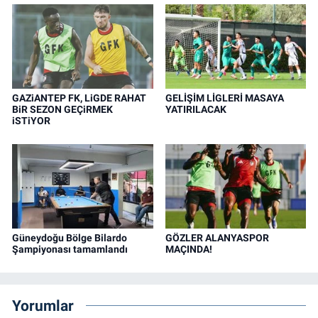
GAZiANTEP FK, LiGDE RAHAT
GELİŞİM LİGLERİ MASAYA
BiR SEZON GEÇiRMEK
YATIRILACAK
iSTiYOR
Güneydoğu Bölge Bilardo
GÖZLER ALANYASPOR
Şampiyonası tamamlandı
MAÇINDA!
Yorumlar