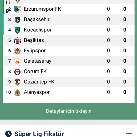
Erzurumspor FK
0
0
2
Başakşehir
0
0
3
Kocaelispor
0
0
4
Beşiktaş
0
0
5
Eyüpspor
0
0
6
Galatasaray
0
0
7
Çorum FK
0
0
8
Gaziantep FK
0
0
9
Alanyaspor
0
0
10
Detaylar için tıklayın
Süper Lig Fikstür