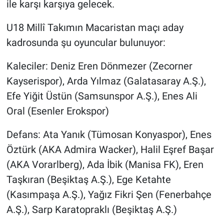
ile karşı karşıya gelecek.
U18 Millî Takımın Macaristan maçı aday
kadrosunda şu oyuncular bulunuyor:
Kaleciler: Deniz Eren Dönmezer (Zecorner
Kayserispor), Arda Yılmaz (Galatasaray A.Ş.),
Efe Yiğit Üstün (Samsunspor A.Ş.), Enes Ali
Oral (Esenler Erokspor)
Defans: Ata Yanık (Tümosan Konyaspor), Enes
Öztürk (AKA Admira Wacker), Halil Eşref Başar
(AKA Vorarlberg), Ada İbik (Manisa FK), Eren
Taşkıran (Beşiktaş A.Ş.), Ege Ketahte
(Kasımpaşa A.Ş.), Yağız Fikri Şen (Fenerbahçe
A.Ş.), Sarp Karatopraklı (Beşiktaş A.Ş.)