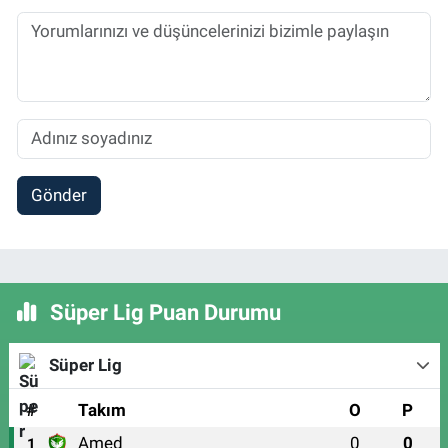
Gönder
Süper Lig Puan Durumu
Süper Lig
#
Takım
O
P
Amed
0
0
1