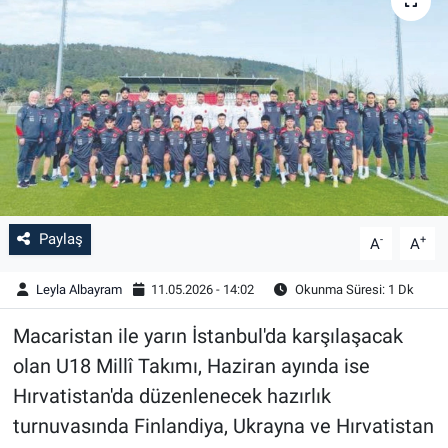
Paylaş
-
+
A
A
Leyla Albayram
11.05.2026 - 14:02
Okunma Süresi: 1 Dk
Macaristan ile yarın İstanbul'da karşılaşacak
olan U18 Millî Takımı, Haziran ayında ise
Hırvatistan'da düzenlenecek hazırlık
turnuvasında Finlandiya, Ukrayna ve Hırvatistan