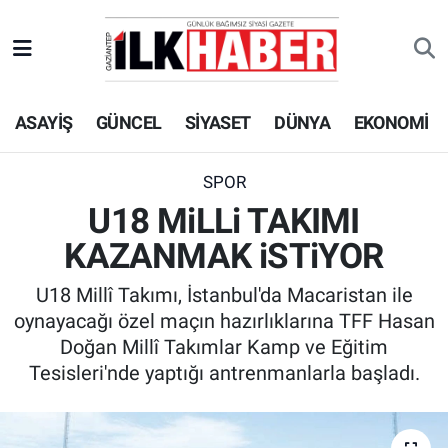
EKONOMİ
Beyoğlu Hava Durumu
ASAYİŞ
GÜNCEL
SİYASET
DÜNYA
EKONOMİ
SİYASET
Beyoğlu Trafik Yoğunluk Haritası
SAĞLIK
Süper Lig Puan Durumu ve Fikstür
SPOR
U18 MiLLi TAKIMI
SPOR
Tüm Manşetler
KAZANMAK iSTiYOR
TEKNOLOJİ
Son Dakika Haberleri
U18 Millî Takımı, İstanbul'da Macaristan ile
oynayacağı özel maçın hazırlıklarına TFF Hasan
ASAYİŞ
Haber Arşivi
Doğan Millî Takımlar Kamp ve Eğitim
Tesisleri'nde yaptığı antrenmanlarla başladı.
EĞİTİM
KÜLTÜR - SANAT