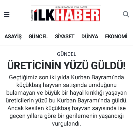
EKONOMİ
Beyoğlu Hava Durumu
ASAYİŞ
GÜNCEL
SİYASET
DÜNYA
EKONOMİ
SİYASET
Beyoğlu Trafik Yoğunluk Haritası
SAĞLIK
Süper Lig Puan Durumu ve Fikstür
GÜNCEL
ÜRETİCİNİN YÜZÜ GÜLDÜ!
SPOR
Tüm Manşetler
Geçtiğimiz son iki yılda Kurban Bayramı’nda
TEKNOLOJİ
Son Dakika Haberleri
küçükbaş hayvan satışında umduğunu
bulamayan ve büyük bir hayal kırıklığı yaşayan
ASAYİŞ
Haber Arşivi
üreticilerin yüzü bu Kurban Bayramı’nda güldü.
Ancak kesilen küçükbaş hayvan sayısında ise
EĞİTİM
geçen yıllara göre bir gerilemenin yaşandığı
vurgulandı.
KÜLTÜR - SANAT