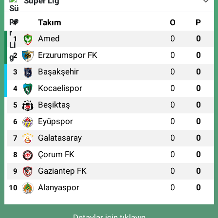
Süper Lig
#
Takım
O
P
Amed
0
0
1
Erzurumspor FK
0
0
2
Başakşehir
0
0
3
Kocaelispor
0
0
4
Beşiktaş
0
0
5
Eyüpspor
0
0
6
Galatasaray
0
0
7
Çorum FK
0
0
8
Gaziantep FK
0
0
9
Alanyaspor
0
0
10
Detaylar için tıklayın