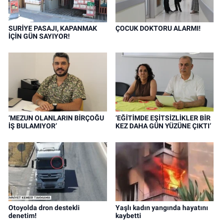
SURİYE PASAJI, KAPANMAK
ÇOCUK DOKTORU ALARMI!
İÇİN GÜN SAYIYOR!
‘MEZUN OLANLARIN BİRÇOĞU
‘EĞİTİMDE EŞİTSİZLİKLER BİR
İŞ BULAMIYOR’
KEZ DAHA GÜN YÜZÜNE ÇIKTI’
Otoyolda dron destekli
Yaşlı kadın yangında hayatını
denetim!
kaybetti