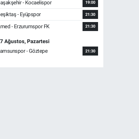
aşakşehir - Kocaelispor
19:00
eşiktaş - Eyüpspor
21:30
med - Erzurumspor FK
21:30
7 Ağustos, Pazartesi
amsunspor - Göztepe
21:30