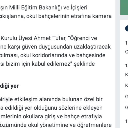
ın Milli Eğitim Bakanlığı ve İçişleri
çıkışlarına, okul bahçelerinin etrafına kamera
Kurulu Üyesi Ahmet Tutar, ‘’Öğrenci ve
1
irine karşı güven duygusundan uzaklaştıracak
G
apılması, okul koridorlarında ve bahçesinde
ı bizim için kabul edilemez’’ şeklinde
1
K
diği yer
K
G
iriyle etkileşim alanında bulunan özel bir
şa edildiği yer olduğunu sözlerine ekleyen
G
emlerinin okullara giriş ve bahçe etrafıyla
1
ın çözümünde okul yönetimine ve öğretmenlere