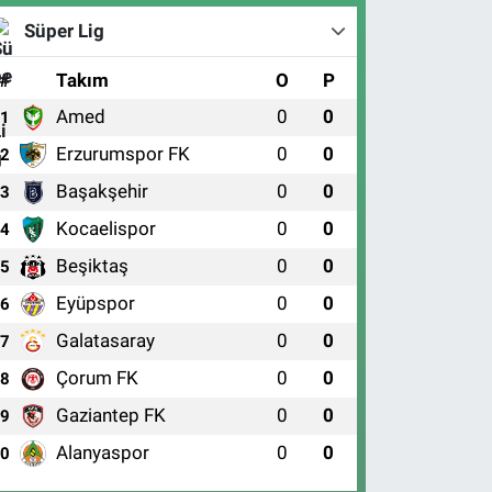
Süper Lig
#
Takım
O
P
Amed
0
0
1
Erzurumspor FK
0
0
2
Başakşehir
0
0
3
Kocaelispor
0
0
4
Beşiktaş
0
0
5
Eyüpspor
0
0
6
Galatasaray
0
0
7
Çorum FK
0
0
8
Gaziantep FK
0
0
9
Alanyaspor
0
0
10