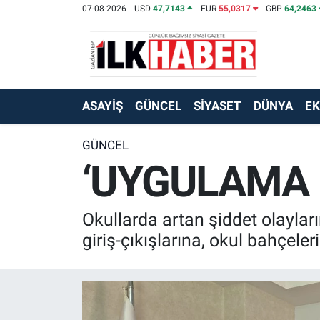
07-08-2026
USD
47,7143
EUR
55,0317
GBP
64,2463
EKONOMİ
Beyoğlu Hava Durumu
SİYASET
Beyoğlu Trafik Yoğunluk Haritası
ASAYİŞ
GÜNCEL
SİYASET
DÜNYA
E
SAĞLIK
Süper Lig Puan Durumu ve Fikstür
GÜNCEL
‘UYGULAMA B
SPOR
Tüm Manşetler
TEKNOLOJİ
Son Dakika Haberleri
Okullarda artan şiddet olayları
ASAYİŞ
Haber Arşivi
giriş-çıkışlarına, okul bahçeler
EĞİTİM
KÜLTÜR - SANAT