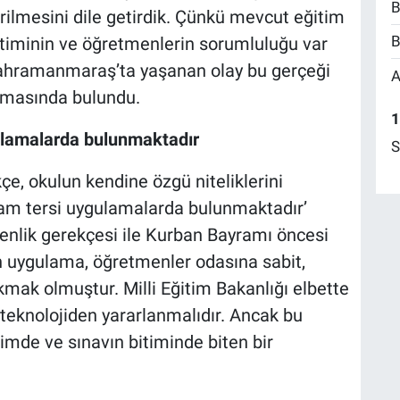
B
rilmesini dile getirdik. Çünkü mevcut eğitim
B
timinin ve öğretmenlerin sorumluluğu var
Kahramanmaraş’ta yaşanan olay bu gerçeği
A
lamasında bulundu.
1
gulamalarda bulunmaktadır
S
ikçe, okulun kendine özgü niteliklerini
 tam tersi uygulamalarda bulunmaktadır’
venlik gerekçesi ile Kurban Bayramı öncesi
 uygulama, öğretmenler odasına sabit,
akmak olmuştur. Milli Eğitim Bakanlığı elbette
 teknolojiden yararlanmalıdır. Ancak bu
mde ve sınavın bitiminde biten bir