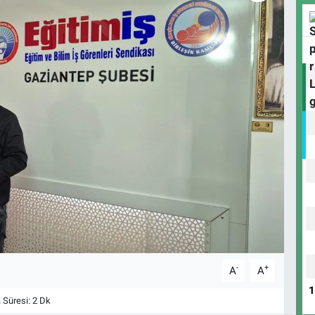
-
+
A
A
Süresi: 2 Dk