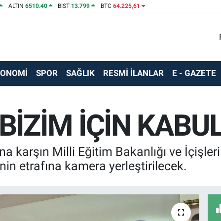
ALTIN
6510.40
BİST
13.799
BTC
64.225,61
KONOMİ
SPOR
SAĞLIK
RESMİ İLANLAR
E - GAZETE
İZİM İÇİN KABUL
na karşın Milli Eğitim Bakanlığı ve İçişler
inin etrafına kamera yerleştirilecek.