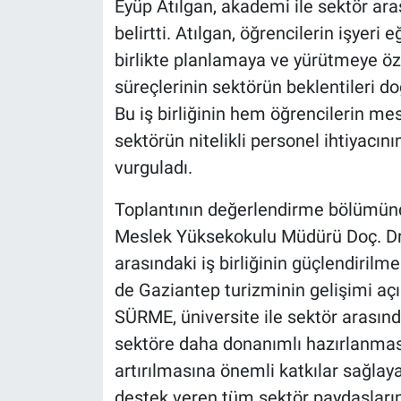
Eyüp Atılgan, akademi ile sektör aras
belirtti. Atılgan, öğrencilerin işyeri 
birlikte planlamaya ve yürütmeye öze
süreçlerinin sektörün beklentileri doğ
Bu iş birliğinin hem öğrencilerin m
sektörün nitelikli personel ihtiyacın
vurguladı.
Toplantının değerlendirme bölümün
Meslek Yüksekokulu Müdürü Doç. Dr
arasındaki iş birliğinin güçlendiril
de Gaziantep turizminin gelişimi açı
SÜRME, üniversite ile sektör arasınd
sektöre daha donanımlı hazırlanmasın
artırılmasına önemli katkılar sağlaya
destek veren tüm sektör paydaşların