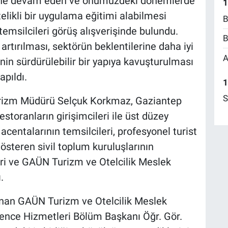
imine devam eden ve önümüzdeki dönemlerde
1
elikli bir uygulama eğitimi alabilmesi
B
emsilcileri görüş alışverişinde bulundu.
B
 artırılması, sektörün beklentilerine daha iyi
A
nin sürdürülebilir bir yapıya kavuşturulması
pıldı.
1
S
Turizm Müdürü Selçuk Korkmaz, Gaziantep
storanların girişimcileri ile üst düzey
acentalarının temsilcileri, profesyonel turist
gösteren sivil toplum kuruluşlarının
leri ve GAÜN Turizm ve Otelcilik Meslek
.
nan GAÜN Turizm ve Otelcilik Meslek
ence Hizmetleri Bölüm Başkanı Öğr. Gör.