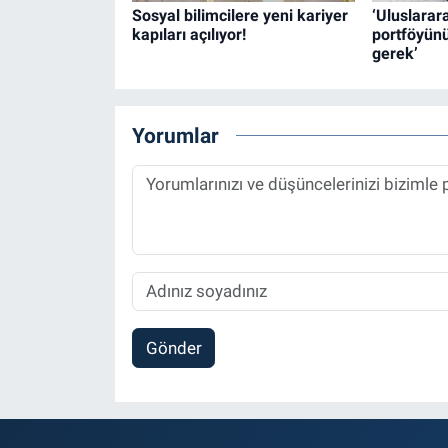
Sosyal bilimcilere yeni kariyer
‘Uluslarar
kapıları açılıyor!
portföyünü
gerek’
Yorumlar
Gönder