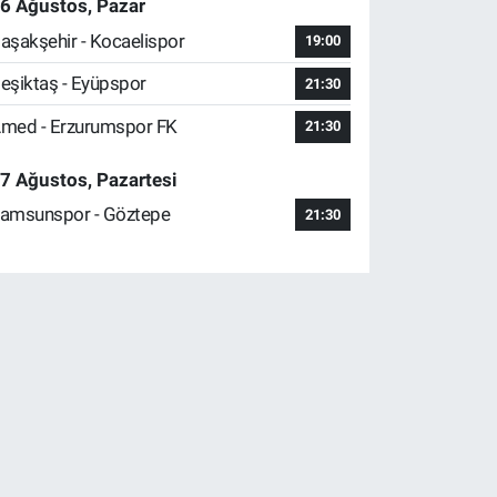
6 Ağustos, Pazar
aşakşehir - Kocaelispor
19:00
eşiktaş - Eyüpspor
21:30
med - Erzurumspor FK
21:30
7 Ağustos, Pazartesi
amsunspor - Göztepe
21:30