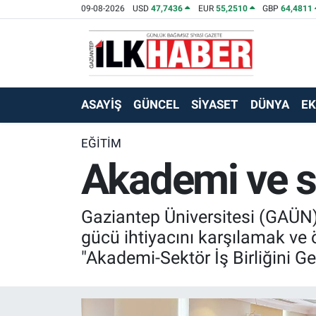
09-08-2026
USD
47,7436
EUR
55,2510
GBP
64,4811
EKONOMİ
Beyoğlu Hava Durumu
SİYASET
Beyoğlu Trafik Yoğunluk Haritası
ASAYİŞ
GÜNCEL
SİYASET
DÜNYA
E
SAĞLIK
Süper Lig Puan Durumu ve Fikstür
EĞİTİM
Akademi ve se
SPOR
Tüm Manşetler
TEKNOLOJİ
Son Dakika Haberleri
Gaziantep Üniversitesi (GAÜN) 
ASAYİŞ
Haber Arşivi
gücü ihtiyacını karşılamak ve ö
"Akademi-Sektör İş Birliğini G
EĞİTİM
KÜLTÜR - SANAT