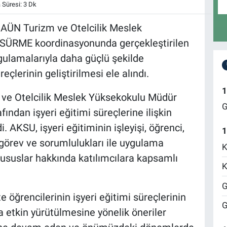
Süresi: 3 Dk
AÜN Turizm ve Otelcilik Meslek
 SÜRME koordinasyonunda gerçekleştirilen
ygulamalarıyla daha güçlü şekilde
eçlerinin geliştirilmesi ele alındı.
1
m ve Otelcilik Meslek Yüksekokulu Müdür
G
ından işyeri eğitimi süreçlerine ilişkin
. AKSU, işyeri eğitiminin işleyişi, öğrenci,
1
 görev ve sorumlulukları ile uygulama
K
ususlar hakkında katılımcılara kapsamlı
K
G
 öğrencilerinin işyeri eğitimi süreçlerinin
G
 etkin yürütülmesine yönelik öneriler