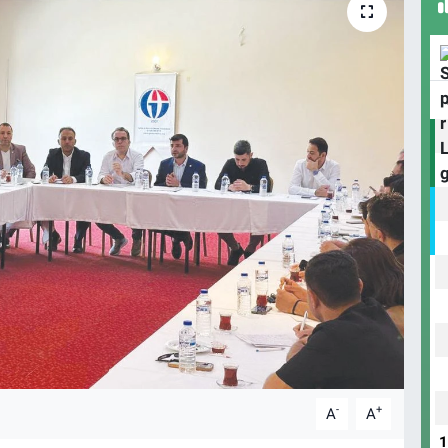
-
+
A
A