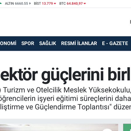
ALTIN
6660.55
BİST
13.779
BTC
64.840,97
KONOMİ
SPOR
SAĞLIK
RESMİ İLANLAR
E - GAZETE
ktör güçlerini birl
Turizm ve Otelcilik Meslek Yüksekokulu, t
ğrencilerin işyeri eğitimi süreçlerini da
eliştirme ve Güçlendirme Toplantısı" düzen