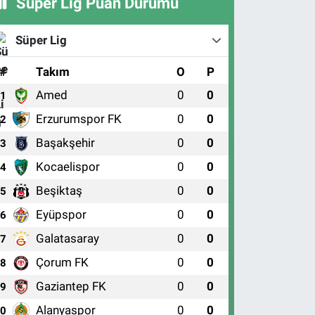
Süper Lig Puan Durumu
Süper Lig
#
Takım
O
P
Amed
0
0
1
Erzurumspor FK
0
0
2
Başakşehir
0
0
3
Kocaelispor
0
0
4
Beşiktaş
0
0
5
Eyüpspor
0
0
6
Galatasaray
0
0
7
Çorum FK
0
0
8
Gaziantep FK
0
0
9
Alanyaspor
0
0
10