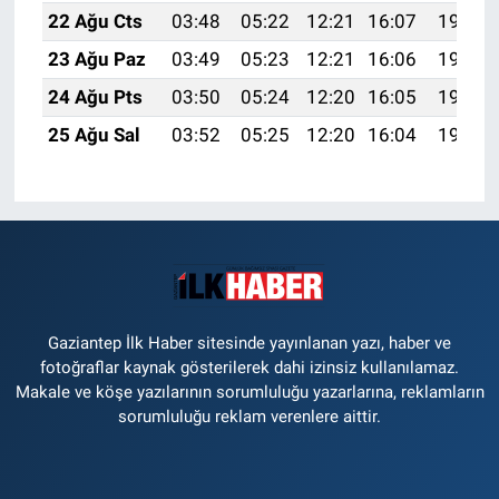
22 Ağu Cts
03:48
05:22
12:21
16:07
19:10
23 Ağu Paz
03:49
05:23
12:21
16:06
19:08
24 Ağu Pts
03:50
05:24
12:20
16:05
19:07
25 Ağu Sal
03:52
05:25
12:20
16:04
19:05
Gaziantep İlk Haber sitesinde yayınlanan yazı, haber ve
fotoğraflar kaynak gösterilerek dahi izinsiz kullanılamaz.
Makale ve köşe yazılarının sorumluluğu yazarlarına, reklamların
sorumluluğu reklam verenlere aittir.