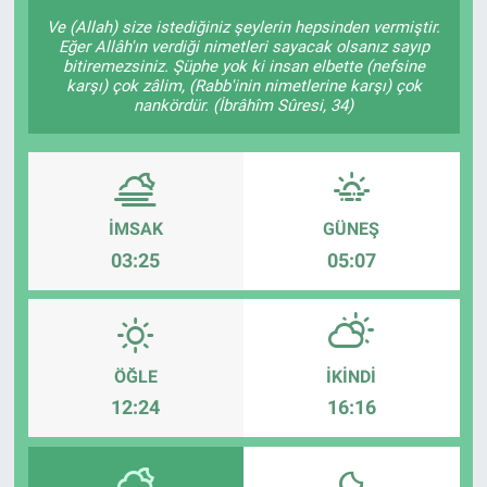
Ve (Allah) size istediğiniz şeylerin hepsinden vermiştir.
Eğer Allâh'ın verdiği nimetleri sayacak olsanız sayıp
bitiremezsiniz. Şüphe yok ki insan elbette (nefsine
karşı) çok zâlim, (Rabb'inin nimetlerine karşı) çok
nankördür. (İbrâhîm Sûresi, 34)
İMSAK
GÜNEŞ
03:25
05:07
ÖĞLE
İKINDI
12:24
16:16