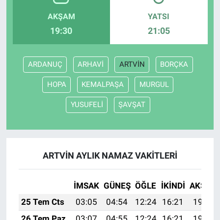
AKŞAM
YATSI
19:30
21:05
ARDANUÇ
ARHAVİ
ARTVİN
BORÇKA
HOPA
KEMALPAŞA
MURGUL
YUSUFELİ
ŞAVŞAT
ARTVİN AYLIK NAMAZ VAKITLERI
İMSAK
GÜNEŞ
ÖĞLE
İKINDI
AKŞAM
25 Tem Cts
03:05
04:54
12:24
16:21
19:44
26 Tem Paz
03:07
04:55
12:24
16:21
19:43