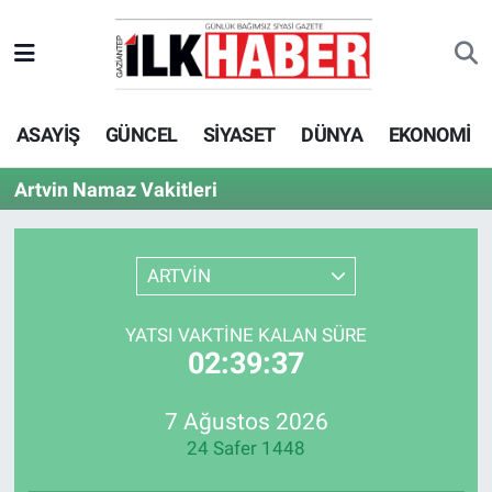
EKONOMİ
Beyoğlu Hava Durumu
ASAYİŞ
GÜNCEL
SİYASET
DÜNYA
EKONOMİ
SİYASET
Beyoğlu Trafik Yoğunluk Haritası
Artvin Namaz Vakitleri
SAĞLIK
Süper Lig Puan Durumu ve Fikstür
SPOR
Tüm Manşetler
ARTVİN
TEKNOLOJİ
Son Dakika Haberleri
YATSI VAKTINE KALAN SÜRE
02:39:37
ASAYİŞ
Haber Arşivi
7 Ağustos 2026
EĞİTİM
24 Safer 1448
KÜLTÜR - SANAT