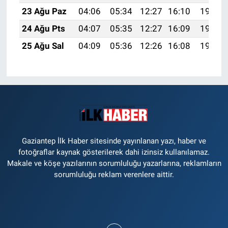
23 Ağu Paz
04:06
05:34
12:27
16:10
19:10
24 Ağu Pts
04:07
05:35
12:27
16:09
19:08
25 Ağu Sal
04:09
05:36
12:26
16:08
19:07
Gaziantep İlk Haber sitesinde yayınlanan yazı, haber ve
fotoğraflar kaynak gösterilerek dahi izinsiz kullanılamaz.
Makale ve köşe yazılarının sorumluluğu yazarlarına, reklamların
sorumluluğu reklam verenlere aittir.