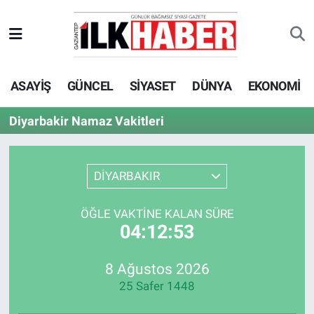
EKONOMİ
Beyoğlu Hava Durumu
ASAYİŞ
GÜNCEL
SİYASET
DÜNYA
EKONOMİ
SİYASET
Beyoğlu Trafik Yoğunluk Haritası
Diyarbakir Namaz Vakitleri
SAĞLIK
Süper Lig Puan Durumu ve Fikstür
SPOR
Tüm Manşetler
DİYARBAKIR
TEKNOLOJİ
Son Dakika Haberleri
ÖĞLE VAKTINE KALAN SÜRE
04:12:53
ASAYİŞ
Haber Arşivi
8 Ağustos 2026
EĞİTİM
25 Safer 1448
KÜLTÜR - SANAT