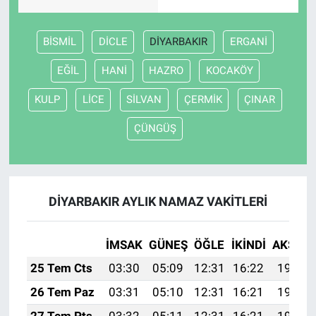
BİSMİL
DİCLE
DİYARBAKIR
ERGANİ
EĞİL
HANİ
HAZRO
KOCAKÖY
KULP
LİCE
SİLVAN
ÇERMİK
ÇINAR
ÇÜNGÜŞ
DİYARBAKIR AYLIK NAMAZ VAKITLERI
İMSAK
GÜNEŞ
ÖĞLE
İKINDI
AKŞAM
25 Tem Cts
03:30
05:09
12:31
16:22
19:42
26 Tem Paz
03:31
05:10
12:31
16:21
19:41