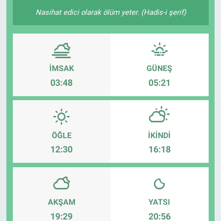
Nasihat edici olarak ölüm yeter. (Hadis-i şerif)
İMSAK
GÜNEŞ
03:48
05:21
ÖĞLE
İKINDI
12:30
16:18
AKŞAM
YATSI
19:29
20:56