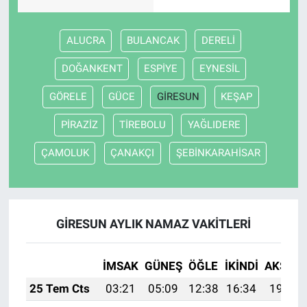
ALUCRA
BULANCAK
DERELİ
DOĞANKENT
ESPİYE
EYNESİL
GÖRELE
GÜCE
GİRESUN
KEŞAP
PİRAZİZ
TİREBOLU
YAĞLIDERE
ÇAMOLUK
ÇANAKÇI
ŞEBİNKARAHİSAR
GİRESUN AYLIK NAMAZ VAKITLERI
İMSAK
GÜNEŞ
ÖĞLE
İKINDI
AKŞAM
25 Tem Cts
03:21
05:09
12:38
16:34
19:57