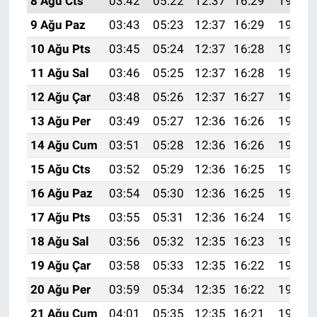
8 Ağu Cts
03:42
05:22
12:37
16:29
19:42
9 Ağu Paz
03:43
05:23
12:37
16:29
19:41
10 Ağu Pts
03:45
05:24
12:37
16:28
19:40
11 Ağu Sal
03:46
05:25
12:37
16:28
19:38
12 Ağu Çar
03:48
05:26
12:37
16:27
19:37
13 Ağu Per
03:49
05:27
12:36
16:26
19:36
14 Ağu Cum
03:51
05:28
12:36
16:26
19:34
15 Ağu Cts
03:52
05:29
12:36
16:25
19:33
16 Ağu Paz
03:54
05:30
12:36
16:25
19:32
17 Ağu Pts
03:55
05:31
12:36
16:24
19:30
18 Ağu Sal
03:56
05:32
12:35
16:23
19:29
19 Ağu Çar
03:58
05:33
12:35
16:22
19:27
20 Ağu Per
03:59
05:34
12:35
16:22
19:26
21 Ağu Cum
04:01
05:35
12:35
16:21
19:24