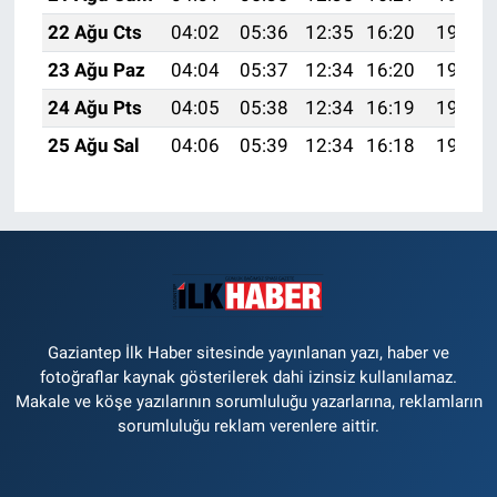
22 Ağu Cts
04:02
05:36
12:35
16:20
19:23
23 Ağu Paz
04:04
05:37
12:34
16:20
19:21
24 Ağu Pts
04:05
05:38
12:34
16:19
19:20
25 Ağu Sal
04:06
05:39
12:34
16:18
19:18
Gaziantep İlk Haber sitesinde yayınlanan yazı, haber ve
fotoğraflar kaynak gösterilerek dahi izinsiz kullanılamaz.
Makale ve köşe yazılarının sorumluluğu yazarlarına, reklamların
sorumluluğu reklam verenlere aittir.