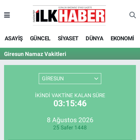
EKONOMİ
Beyoğlu Hava Durumu
ASAYİŞ
GÜNCEL
SİYASET
DÜNYA
EKONOMİ
SİYASET
Beyoğlu Trafik Yoğunluk Haritası
Giresun Namaz Vakitleri
SAĞLIK
Süper Lig Puan Durumu ve Fikstür
SPOR
Tüm Manşetler
GİRESUN
TEKNOLOJİ
Son Dakika Haberleri
İKINDI VAKTINE KALAN SÜRE
03:15:46
ASAYİŞ
Haber Arşivi
8 Ağustos 2026
EĞİTİM
25 Safer 1448
KÜLTÜR - SANAT