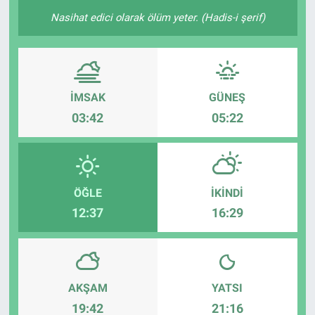
Nasihat edici olarak ölüm yeter. (Hadis-i şerif)
İMSAK
GÜNEŞ
03:42
05:22
ÖĞLE
İKINDI
12:37
16:29
AKŞAM
YATSI
19:42
21:16