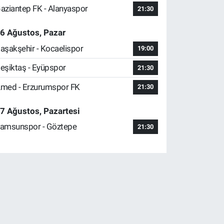
aziantep FK - Alanyaspor
21:30
6 Ağustos, Pazar
aşakşehir - Kocaelispor
19:00
eşiktaş - Eyüpspor
21:30
med - Erzurumspor FK
21:30
7 Ağustos, Pazartesi
amsunspor - Göztepe
21:30