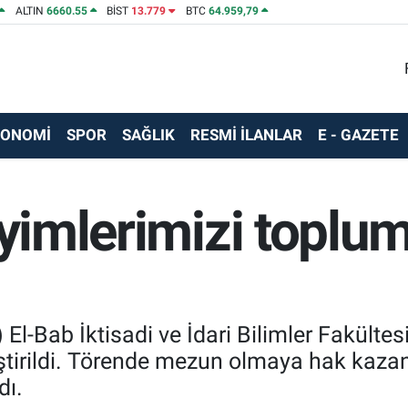
ALTIN
6660.55
BİST
13.779
BTC
64.959,79
KONOMİ
SPOR
SAĞLIK
RESMİ İLANLAR
E - GAZETE
eyimlerimizi toplum
El-Bab İktisadi ve İdari Bilimler Fakült
eştirildi. Törende mezun olmaya hak kazan
dı.