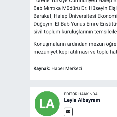
Törene Türkiye Cumhuriyeti Halep Ba
Bab Mıntıka Müdürü Dr. Hüseyin Elş
Barakat, Halep Üniversitesi Ekonomi
Düğeym, El-Bab Yunus Emre Enstitüs
sivil toplum kuruluşlarının temsilciler
Konuşmaların ardından mezun öğrenci
mezuniyet kepi atılması ve toplu hat
Kaynak:
Haber Merkezi
EDITÖR HAKKINDA
Leyla Albayram