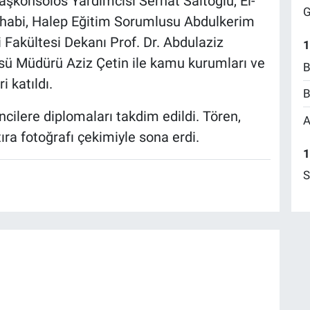
şkonsolos Yardımcısı Serhat Saitoğlu, El-
G
ihabi, Halep Eğitim Sorumlusu Abdulkerim
 Fakültesi Dekanı Prof. Dr. Abdulaziz
1
ü Müdürü Aziz Çetin ile kamu kurumları ve
B
i katıldı.
B
lere diplomaları takdim edildi. Tören,
A
ıra fotoğrafı çekimiyle sona erdi.
1
S