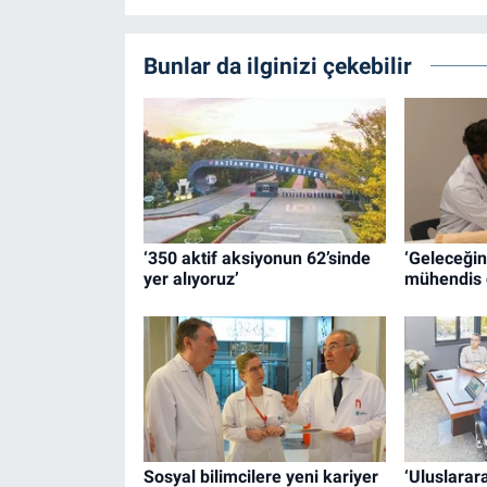
Bunlar da ilginizi çekebilir
‘350 aktif aksiyonun 62’sinde
‘Geleceğin
yer alıyoruz’
mühendis 
Sosyal bilimcilere yeni kariyer
‘Uluslarar