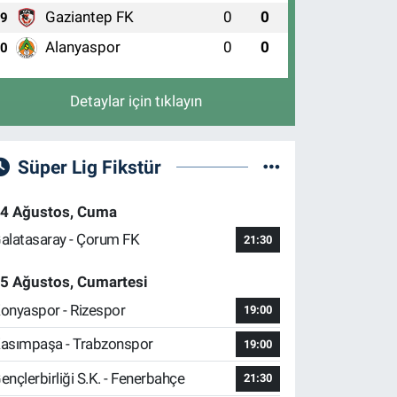
Gaziantep FK
0
0
9
Alanyaspor
0
0
10
Detaylar için tıklayın
Süper Lig Fikstür
4 Ağustos, Cuma
alatasaray - Çorum FK
21:30
5 Ağustos, Cumartesi
onyaspor - Rizespor
19:00
asımpaşa - Trabzonspor
19:00
ençlerbirliği S.K. - Fenerbahçe
21:30