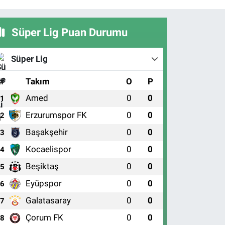
Süper Lig Puan Durumu
Süper Lig
#
Takım
O
P
Amed
0
0
1
Erzurumspor FK
0
0
2
Başakşehir
0
0
3
Kocaelispor
0
0
4
Beşiktaş
0
0
5
Eyüpspor
0
0
6
Galatasaray
0
0
7
Çorum FK
0
0
8