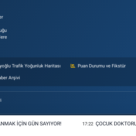
er
luğu
lere
yoğlu Trafik Yoğunluk Haritası
Puan Durumu ve Fikstür
ber Arşivi
i
ANMAK İÇİN GÜN SAYIYOR!
ÇOCUK DOKTORU
17:22