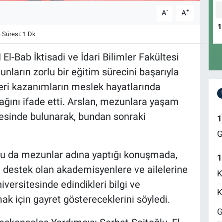
-
+
A
A
Süresi: 1 Dk
-Bab İktisadi ve İdari Bilimler Fakültesi
nların zorlu bir eğitim sürecini başarıyla
leri kazanımların meslek hayatlarında
ağını ifade etti. Arslan, mezunlara yaşam
esinde bulunarak, bundan sonraki
1
G
u da mezunlar adına yaptığı konuşmada,
1
e destek olan akademisyenlere ve ailelerine
K
versitesinde edindikleri bilgi ve
K
k için gayret göstereceklerini söyledi.
G