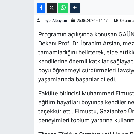
Leyla Albayram
25.06.2026 - 14:47
Okunma 
Programın açılışında konuşan GAÜN El
Dekanı Prof. Dr. İbrahim Arslan, mezu
tamamladığını belirterek, elde ettik
kendilerine önemli katkılar sağlayac
boyu öğrenmeyi sürdürmeleri tavsiy
yaşamlarında başarılar diledi.
Fakülte birincisi Muhammed Elmust
eğitim hayatları boyunca kendilerin
teşekkür etti. Elmustu, Gaziantep Üni
deneyimleri toplum yararına kullanma