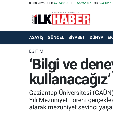
08-08-2026
USD
47,7436
EUR
55,2510
GBP
64,4811
EKONOMİ
Beyoğlu Hava Durumu
SİYASET
Beyoğlu Trafik Yoğunluk Haritası
ASAYİŞ
GÜNCEL
SİYASET
DÜNYA
E
SAĞLIK
Süper Lig Puan Durumu ve Fikstür
EĞİTİM
‘Bilgi ve den
SPOR
Tüm Manşetler
TEKNOLOJİ
Son Dakika Haberleri
kullanacağız’
ASAYİŞ
Haber Arşivi
Gaziantep Üniversitesi (GAÜN) 
EĞİTİM
Yılı Mezuniyet Töreni gerçekl
alarak mezuniyet sevinci yaşa
KÜLTÜR - SANAT