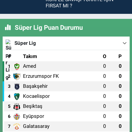
FIRSAT MI ?
Süper Lig Puan Durumu
Süper Lig
#
Takım
O
P
Amed
0
0
1
Erzurumspor FK
0
0
2
Başakşehir
0
0
3
Kocaelispor
0
0
4
Beşiktaş
0
0
5
Eyüpspor
0
0
6
Galatasaray
0
0
7