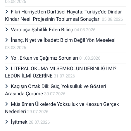
06.08.2026
Fikri Hürriyetten Dürtüsel Hayata: Türkiye’de Dindar-
Kindar Nesil Projesinin Toplumsal Sonuçları
05.08.2026
Varoluşa Şahitlik Eden Bilinç
04.08.2026
İnanç, Niyet ve İbadet: Biçim Değil Yön Meselesi
03.08.2026
Yol, Erkan ve Çağımız Sorunları
01.08.2026
LİTERAL OKUMA MI SEMBOLÜN DERİNLİĞİ Mİ?:
LEDÜN İLMİ ÜZERİNE
31.07.2026
Kaçışın Ortak Dili: Güç, Yoksulluk ve Gösteri
Arasında Çürüme
30.07.2026
Müslüman Ülkelerde Yoksulluk ve Kaosun Gerçek
Nedenleri
29.07.2026
İşitmek
28.07.2026