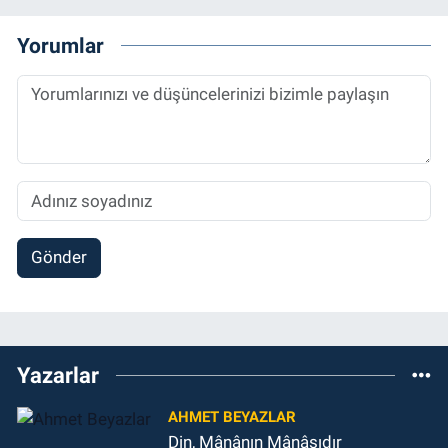
Yorumlar
Gönder
Yazarlar
AHMET BEYAZLAR
Din, Mânânın Mânâsıdır