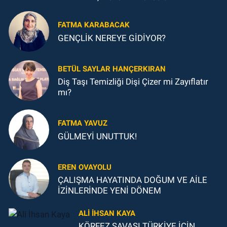
FATMA KARABACAK
GENÇLİK NEREYE GİDİYOR?
BETÜL SAYLAR HANÇERKIRAN
Diş Taşı Temizliği Dişi Çizer mi Zayıflatır
mı?
FATMA YAVUZ
GÜLMEYİ UNUTTUK!
EREN OVAYOLU
ÇALIŞMA HAYATINDA DOĞUM VE AİLE
İZİNLERİNDE YENİ DÖNEM
ALI İHSAN KAYA
KÖRFEZ SAVAŞI TÜRKİYE İÇİN