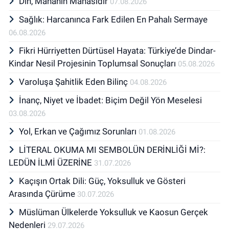
Din, Mânânın Mânâsıdır
07.08.2026
Sağlık: Harcanınca Fark Edilen En Pahalı Sermaye
06.08.2026
Fikri Hürriyetten Dürtüsel Hayata: Türkiye’de Dindar-
Kindar Nesil Projesinin Toplumsal Sonuçları
05.08.2026
Varoluşa Şahitlik Eden Bilinç
04.08.2026
İnanç, Niyet ve İbadet: Biçim Değil Yön Meselesi
03.08.2026
Yol, Erkan ve Çağımız Sorunları
01.08.2026
LİTERAL OKUMA MI SEMBOLÜN DERİNLİĞİ Mİ?:
LEDÜN İLMİ ÜZERİNE
31.07.2026
Kaçışın Ortak Dili: Güç, Yoksulluk ve Gösteri
Arasında Çürüme
30.07.2026
Müslüman Ülkelerde Yoksulluk ve Kaosun Gerçek
Nedenleri
29.07.2026