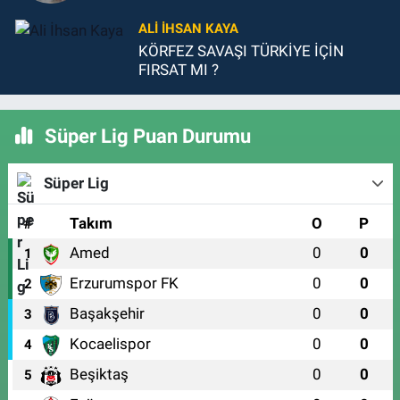
ALI İHSAN KAYA
KÖRFEZ SAVAŞI TÜRKİYE İÇİN
FIRSAT MI ?
Süper Lig Puan Durumu
Süper Lig
#
Takım
O
P
Amed
0
0
1
Erzurumspor FK
0
0
2
Başakşehir
0
0
3
Kocaelispor
0
0
4
Beşiktaş
0
0
5