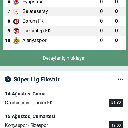
Eyüpspor
0
0
6
Galatasaray
0
0
7
Çorum FK
0
0
8
Gaziantep FK
0
0
9
Alanyaspor
0
0
10
Detaylar için tıklayın
Süper Lig Fikstür
14 Ağustos, Cuma
Galatasaray - Çorum FK
21:30
15 Ağustos, Cumartesi
Konyaspor - Rizespor
19:00