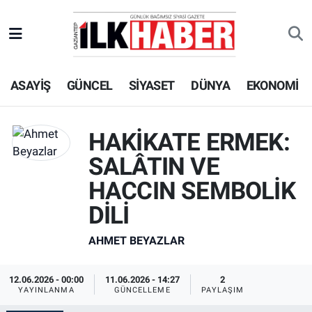
EKONOMİ
Beyoğlu Hava Durumu
ASAYİŞ
GÜNCEL
SİYASET
DÜNYA
EKONOMİ
SİYASET
Beyoğlu Trafik Yoğunluk Haritası
SAĞLIK
Süper Lig Puan Durumu ve Fikstür
HAKİKATE ERMEK:
SPOR
Tüm Manşetler
SALÂTIN VE
HACCIN SEMBOLİK
TEKNOLOJİ
Son Dakika Haberleri
DİLİ
ASAYİŞ
Haber Arşivi
AHMET BEYAZLAR
EĞİTİM
12.06.2026 - 00:00
11.06.2026 - 14:27
2
YAYINLANMA
GÜNCELLEME
PAYLAŞIM
KÜLTÜR - SANAT