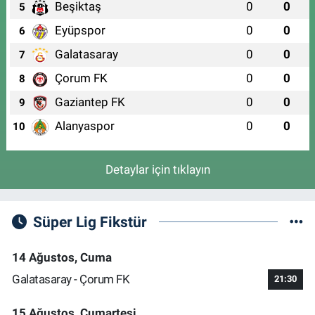
Beşiktaş
0
0
5
Eyüpspor
0
0
6
Galatasaray
0
0
7
Çorum FK
0
0
8
Gaziantep FK
0
0
9
Alanyaspor
0
0
10
Detaylar için tıklayın
Süper Lig Fikstür
14 Ağustos, Cuma
Galatasaray - Çorum FK
21:30
15 Ağustos, Cumartesi