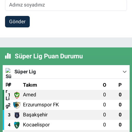
Gönder
Süper Lig Puan Durumu
Süper Lig
#
Takım
O
P
Amed
0
0
1
Erzurumspor FK
0
0
2
Başakşehir
0
0
3
Kocaelispor
0
0
4