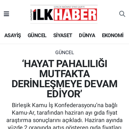
EKONOMİ
Beyoğlu Hava Durumu
ASAYİŞ
GÜNCEL
SİYASET
DÜNYA
EKONOMİ
SİYASET
Beyoğlu Trafik Yoğunluk Haritası
SAĞLIK
Süper Lig Puan Durumu ve Fikstür
GÜNCEL
‘HAYAT PAHALILIĞI
SPOR
Tüm Manşetler
MUTFAKTA
TEKNOLOJİ
Son Dakika Haberleri
DERİNLEŞMEYE DEVAM
EDİYOR’
ASAYİŞ
Haber Arşivi
Birleşik Kamu İş Konfederasyonu’na bağlı
EĞİTİM
Kamu-Ar, tarafından haziran ayı gıda fiyat
araştırma sonuçlarını açıkladı. Haziran ayında
KÜLTÜR - SANAT
yüzde 2 oranında artış gösteren gıda fiyatları