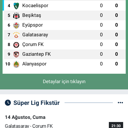
Kocaelispor
0
0
4
Beşiktaş
0
0
5
Eyüpspor
0
0
6
Galatasaray
0
0
7
Çorum FK
0
0
8
Gaziantep FK
0
0
9
Alanyaspor
0
0
10
Detaylar için tıklayın
Süper Lig Fikstür
14 Ağustos, Cuma
Galatasaray - Çorum FK
21:30