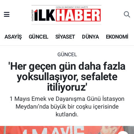
EKONOMİ
Beyoğlu Hava Durumu
ASAYİŞ
GÜNCEL
SİYASET
DÜNYA
EKONOMİ
SİYASET
Beyoğlu Trafik Yoğunluk Haritası
SAĞLIK
Süper Lig Puan Durumu ve Fikstür
GÜNCEL
'Her geçen gün daha fazla
SPOR
Tüm Manşetler
yoksullaşıyor, sefalete
TEKNOLOJİ
Son Dakika Haberleri
itiliyoruz'
1 Mayıs Emek ve Dayanışma Günü İstasyon
ASAYİŞ
Haber Arşivi
Meydanı’nda büyük bir coşku içerisinde
kutlandı.
EĞİTİM
KÜLTÜR - SANAT