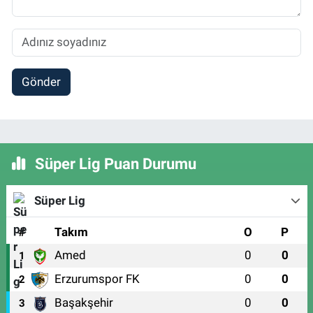
Gönder
Süper Lig Puan Durumu
Süper Lig
#
Takım
O
P
Amed
0
0
1
Erzurumspor FK
0
0
2
Başakşehir
0
0
3