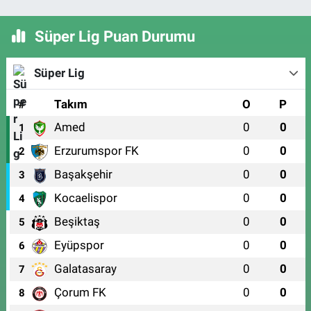
Süper Lig Puan Durumu
Süper Lig
#
Takım
O
P
Amed
0
0
1
Erzurumspor FK
0
0
2
Başakşehir
0
0
3
Kocaelispor
0
0
4
Beşiktaş
0
0
5
Eyüpspor
0
0
6
Galatasaray
0
0
7
Çorum FK
0
0
8