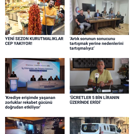
YENİ SEZON KURUTMALIKLAR
‘Artık sorunun sonucunu
CEP YAKIYOR!
tartışmak yerine nedenlerini
tartışmalıyız’
‘Krediye erişimde yaşanan
‘ÜCRETLER 5 BİN LİRANIN
zorluklar rekabet gücünü
ÜZERİNDE ERİDİ’
doğrudan etkiliyor’