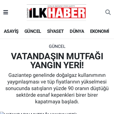
EKONOMİ
Beyoğlu Hava Durumu
ASAYİŞ
GÜNCEL
SİYASET
DÜNYA
EKONOMİ
SİYASET
Beyoğlu Trafik Yoğunluk Haritası
SAĞLIK
Süper Lig Puan Durumu ve Fikstür
GÜNCEL
VATANDAŞIN MUTFAĞI
SPOR
Tüm Manşetler
YANGIN YERİ!
TEKNOLOJİ
Son Dakika Haberleri
Gaziantep genelinde doğalgaz kullanımının
yaygınlaşması ve tüp fiyatlarının yükselmesi
ASAYİŞ
Haber Arşivi
sonucunda satışların yüzde 90 oranın düştüğü
sektörde esnaf kepenkleri birer birer
EĞİTİM
kapatmaya başladı.
KÜLTÜR - SANAT