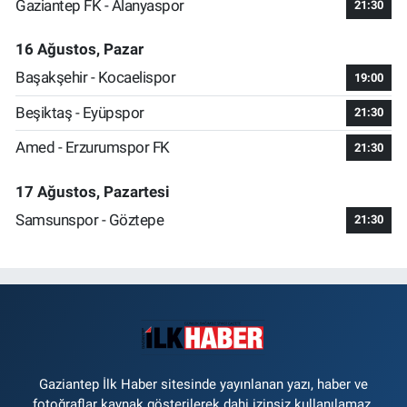
Gaziantep FK - Alanyaspor
21:30
16 Ağustos, Pazar
Başakşehir - Kocaelispor
19:00
Beşiktaş - Eyüpspor
21:30
Amed - Erzurumspor FK
21:30
17 Ağustos, Pazartesi
Samsunspor - Göztepe
21:30
Gaziantep İlk Haber sitesinde yayınlanan yazı, haber ve
fotoğraflar kaynak gösterilerek dahi izinsiz kullanılamaz.