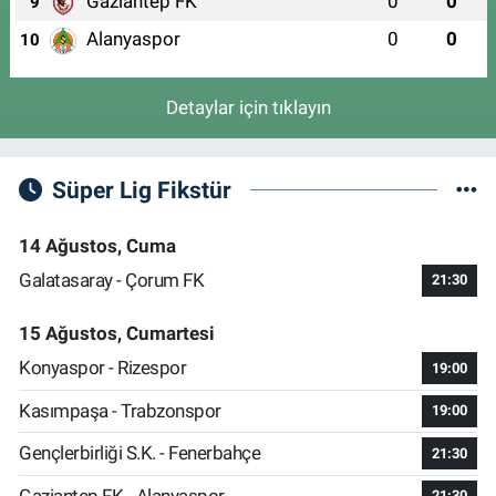
Gaziantep FK
0
0
9
Alanyaspor
0
0
10
Detaylar için tıklayın
Süper Lig Fikstür
14 Ağustos, Cuma
Galatasaray - Çorum FK
21:30
15 Ağustos, Cumartesi
Konyaspor - Rizespor
19:00
Kasımpaşa - Trabzonspor
19:00
Gençlerbirliği S.K. - Fenerbahçe
21:30
Gaziantep FK - Alanyaspor
21:30