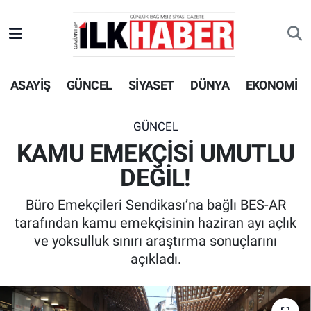
EKONOMİ
Beyoğlu Hava Durumu
ASAYİŞ
GÜNCEL
SİYASET
DÜNYA
EKONOMİ
SİYASET
Beyoğlu Trafik Yoğunluk Haritası
SAĞLIK
Süper Lig Puan Durumu ve Fikstür
GÜNCEL
KAMU EMEKÇİSİ UMUTLU
SPOR
Tüm Manşetler
DEĞİL!
TEKNOLOJİ
Son Dakika Haberleri
Büro Emekçileri Sendikası’na bağlı BES-AR
tarafından kamu emekçisinin haziran ayı açlık
ASAYİŞ
Haber Arşivi
ve yoksulluk sınırı araştırma sonuçlarını
açıkladı.
EĞİTİM
KÜLTÜR - SANAT