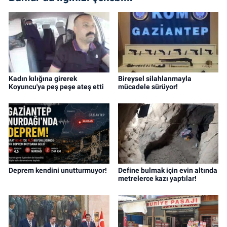
Kadın kılığına girerek
Bireysel silahlanmayla
Koyuncu'ya peş peşe ateş etti
mücadele sürüyor!
Deprem kendini unutturmuyor!
Define bulmak için evin altında
metrelerce kazı yaptılar!