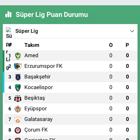
Süper Lig Puan Durumu
Süper Lig
#
Takım
O
P
Amed
0
0
1
Erzurumspor FK
0
0
2
Başakşehir
0
0
3
Kocaelispor
0
0
4
Beşiktaş
0
0
5
Eyüpspor
0
0
6
Galatasaray
0
0
7
Çorum FK
0
0
8