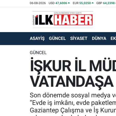
06-08-2026
USD
47,6006
EUR
55,0250
GBP
64,2398
EKONOMİ
Beyoğlu Hava Durumu
SİYASET
Beyoğlu Trafik Yoğunluk Haritası
ASAYİŞ
GÜNCEL
SİYASET
DÜNYA
E
SAĞLIK
Süper Lig Puan Durumu ve Fikstür
GÜNCEL
İŞKUR İL M
SPOR
Tüm Manşetler
TEKNOLOJİ
Son Dakika Haberleri
VATANDAŞA 
ASAYİŞ
Haber Arşivi
Son dönemde sosyal medya ve çe
EĞİTİM
“Evde iş imkânı, evde paketlem
Gaziantep Çalışma ve İş Kur
KÜLTÜR - SANAT