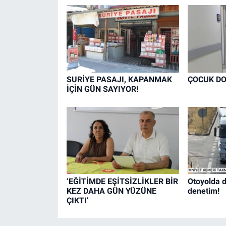
SURİYE PASAJI, KAPANMAK
ÇOCUK DO
İÇİN GÜN SAYIYOR!
‘EĞİTİMDE EŞİTSİZLİKLER BİR
Otoyolda d
KEZ DAHA GÜN YÜZÜNE
denetim!
ÇIKTI’