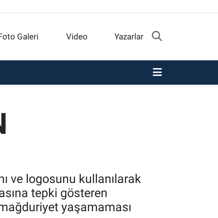
Foto Galeri
Video
Yazarlar
N
nı ve logosunu kullanılarak
masına tepki gösteren
n mağduriyet yaşamaması