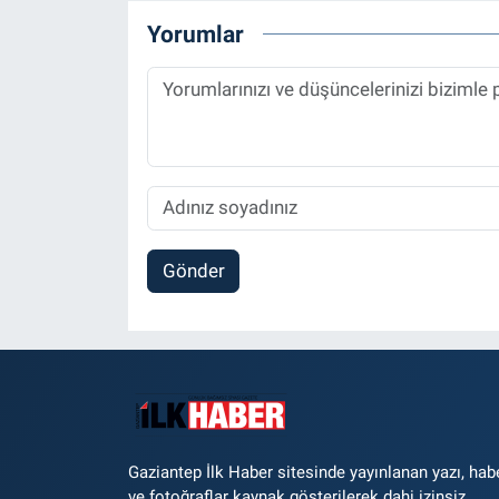
Yorumlar
Gönder
Gaziantep İlk Haber sitesinde yayınlanan yazı, hab
ve fotoğraflar kaynak gösterilerek dahi izinsiz