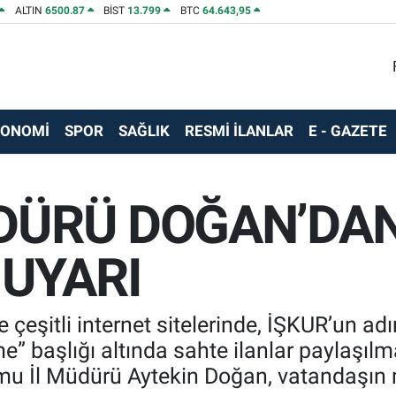
ALTIN
6500.87
BİST
13.799
BTC
64.643,95
KONOMİ
SPOR
SAĞLIK
RESMİ İLANLAR
E - GAZETE
ÜDÜRÜ DOĞAN’DA
UYARI
şitli internet sitelerinde, İŞKUR’un adı
e” başlığı altında sahte ilanlar paylaşıl
umu İl Müdürü Aytekin Doğan, vatandaşı