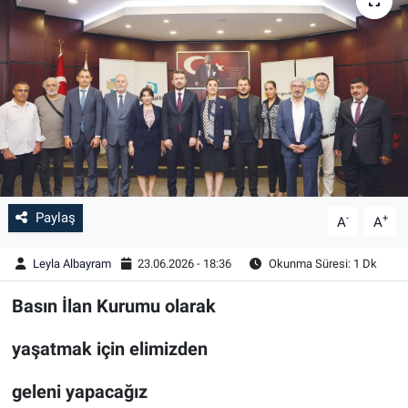
Paylaş
-
+
A
A
Leyla Albayram
23.06.2026 - 18:36
Okunma Süresi: 1 Dk
Basın İlan Kurumu olarak
yaşatmak için elimizden
geleni yapacağız