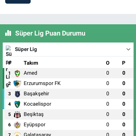
Süper Lig Puan Durumu
Süper Lig
#
Takım
O
P
Amed
0
0
1
Erzurumspor FK
0
0
2
Başakşehir
0
0
3
Kocaelispor
0
0
4
Beşiktaş
0
0
5
Eyüpspor
0
0
6
Galatasaray
0
0
7