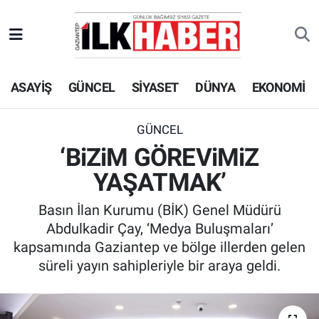
EKONOMİ
Beyoğlu Hava Durumu
ASAYİŞ
GÜNCEL
SİYASET
DÜNYA
EKONOMİ
SİYASET
Beyoğlu Trafik Yoğunluk Haritası
SAĞLIK
Süper Lig Puan Durumu ve Fikstür
GÜNCEL
‘BiZiM GÖREViMiZ
SPOR
Tüm Manşetler
YAŞATMAK’
TEKNOLOJİ
Son Dakika Haberleri
Basın İlan Kurumu (BİK) Genel Müdürü
Abdulkadir Çay, ‘Medya Buluşmaları’
ASAYİŞ
Haber Arşivi
kapsamında Gaziantep ve bölge illerden gelen
süreli yayın sahipleriyle bir araya geldi.
EĞİTİM
KÜLTÜR - SANAT