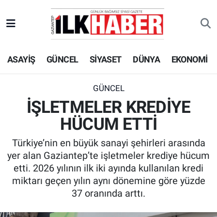
EKONOMİ
Beyoğlu Hava Durumu
ASAYİŞ
GÜNCEL
SİYASET
DÜNYA
EKONOMİ
SİYASET
Beyoğlu Trafik Yoğunluk Haritası
SAĞLIK
Süper Lig Puan Durumu ve Fikstür
GÜNCEL
İŞLETMELER KREDİYE
SPOR
Tüm Manşetler
HÜCUM ETTİ
TEKNOLOJİ
Son Dakika Haberleri
Türkiye’nin en büyük sanayi şehirleri arasında
yer alan Gaziantep’te işletmeler krediye hücum
ASAYİŞ
Haber Arşivi
etti. 2026 yılının ilk iki ayında kullanılan kredi
miktarı geçen yılın aynı dönemine göre yüzde
EĞİTİM
37 oranında arttı.
KÜLTÜR - SANAT