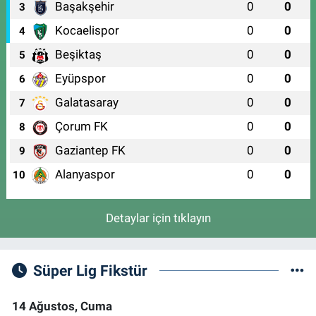
Başakşehir
0
0
3
Kocaelispor
0
0
4
Beşiktaş
0
0
5
Eyüpspor
0
0
6
Galatasaray
0
0
7
Çorum FK
0
0
8
Gaziantep FK
0
0
9
Alanyaspor
0
0
10
Detaylar için tıklayın
Süper Lig Fikstür
14 Ağustos, Cuma