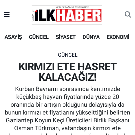
EKONOMİ
Beyoğlu Hava Durumu
ASAYİŞ
GÜNCEL
SİYASET
DÜNYA
EKONOMİ
SİYASET
Beyoğlu Trafik Yoğunluk Haritası
SAĞLIK
Süper Lig Puan Durumu ve Fikstür
GÜNCEL
KIRMIZI ETE HASRET
SPOR
Tüm Manşetler
KALACAĞIZ!
TEKNOLOJİ
Son Dakika Haberleri
Kurban Bayramı sonrasında kentimizde
küçükbaş hayvan fiyatlarında yüzde 20
ASAYİŞ
Haber Arşivi
oranında bir artışın olduğunu dolayısıyla da
bunun kırmızı et fiyatlarını yükselttiğini belirten
EĞİTİM
Gaziantep Koyun Keçi Üreticileri Birlik Başkanı
Osman Türkman, vatandaşın kırmızı ete
KÜLTÜR - SANAT