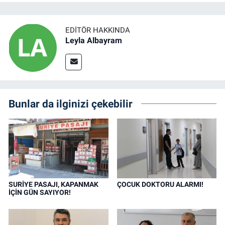
EDITÖR HAKKINDA
Leyla Albayram
Bunlar da ilginizi çekebilir
SURİYE PASAJI, KAPANMAK
ÇOCUK DOKTORU ALARMI!
İÇİN GÜN SAYIYOR!