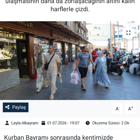
ulaşmasının daha da zorlaşacağının altını kalın
harflerle çizdi.
Paylaş
-
+
A
A
Leyla Albayram
01.07.2026 - 19:07
Okunma Süresi: 2 Dk
Kurban Bayramı sonrasında kentimizde