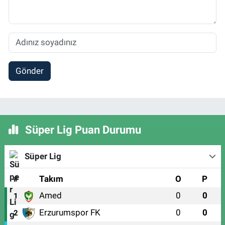
Gönder
Süper Lig Puan Durumu
Süper Lig
#
Takım
O
P
Amed
0
0
1
Erzurumspor FK
0
0
2