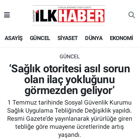
EKONOMİ
Beyoğlu Hava Durumu
ASAYİŞ
GÜNCEL
SİYASET
DÜNYA
EKONOMİ
SİYASET
Beyoğlu Trafik Yoğunluk Haritası
SAĞLIK
Süper Lig Puan Durumu ve Fikstür
GÜNCEL
‘Sağlık otoritesi asıl sorun
SPOR
Tüm Manşetler
olan ilaç yokluğunu
TEKNOLOJİ
Son Dakika Haberleri
görmezden geliyor’
1 Temmuz tarihinde Sosyal Güvenlik Kurumu
ASAYİŞ
Haber Arşivi
Sağlık Uygulama Tebliğinde Değişiklik yapıldı.
Resmi Gazete’de yayınlanarak yürürlüğe giren
EĞİTİM
tebliğe göre muayene ücretlerinde artış
yaşandı.
KÜLTÜR - SANAT