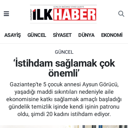
EKONOMİ
Beyoğlu Hava Durumu
ASAYİŞ
GÜNCEL
SİYASET
DÜNYA
EKONOMİ
SİYASET
Beyoğlu Trafik Yoğunluk Haritası
SAĞLIK
Süper Lig Puan Durumu ve Fikstür
GÜNCEL
‘İstihdam sağlamak çok
SPOR
Tüm Manşetler
önemli’
TEKNOLOJİ
Son Dakika Haberleri
Gaziantep'te 5 çocuk annesi Aysun Görücü,
yaşadığı maddi sıkıntıları nedeniyle aile
ASAYİŞ
Haber Arşivi
ekonomisine katkı sağlamak amaçlı başladığı
gündelik temizlik işinde kendi işinin patronu
EĞİTİM
oldu, şimdi 20 kadını istihdam ediyor.
KÜLTÜR - SANAT