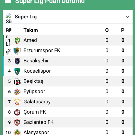
Süper Lig Puan Durumu
Süper Lig
#
Takım
O
P
Amed
0
0
1
Erzurumspor FK
0
0
2
Başakşehir
0
0
3
Kocaelispor
0
0
4
Beşiktaş
0
0
5
Eyüpspor
0
0
6
Galatasaray
0
0
7
Çorum FK
0
0
8
Gaziantep FK
0
0
9
Alanyaspor
0
0
10