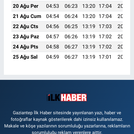
20 Ağu Per
04:53
06:23
13:20
17:04
20:07
21 Ağu Cum
04:54
06:24
13:20
17:04
20:06
22 Ağu Cts
04:56
06:25
13:19
17:03
20:04
23 Ağu Paz
04:57
06:26
13:19
17:02
20:03
24 Ağu Pts
04:58
06:27
13:19
17:02
20:01
25 Ağu Sal
04:59
06:27
13:19
17:01
20:00
Gaziantep İlk Haber sitesinde yayınlanan yazı, haber ve
fotoğraflar kaynak gösterilerek dahi izinsiz kullanılamaz.
Makale ve köşe yazılarının sorumluluğu yazarlarına, reklamların
sorumluluğu reklam verenlere aittir.