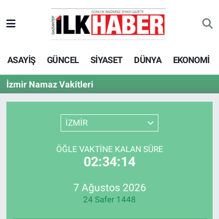
EKONOMİ
Beyoğlu Hava Durumu
ASAYİŞ
GÜNCEL
SİYASET
DÜNYA
EKONOMİ
SİYASET
Beyoğlu Trafik Yoğunluk Haritası
İzmir Namaz Vakitleri
SAĞLIK
Süper Lig Puan Durumu ve Fikstür
SPOR
Tüm Manşetler
İZMİR
TEKNOLOJİ
Son Dakika Haberleri
ÖĞLE VAKTINE KALAN SÜRE
02:34:14
ASAYİŞ
Haber Arşivi
7 Ağustos 2026
EĞİTİM
24 Safer 1448
KÜLTÜR - SANAT