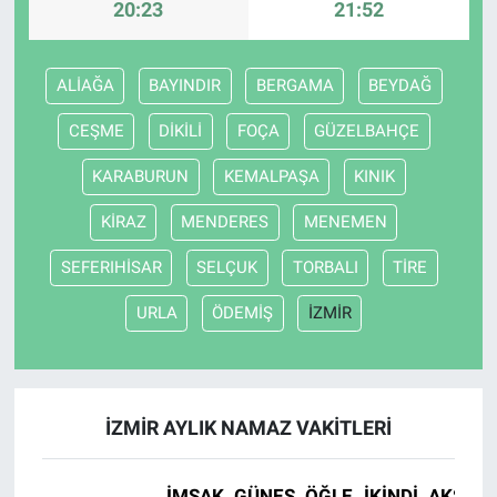
20:23
21:52
ALİAĞA
BAYINDIR
BERGAMA
BEYDAĞ
CEŞME
DİKİLİ
FOÇA
GÜZELBAHÇE
KARABURUN
KEMALPAŞA
KINIK
KİRAZ
MENDERES
MENEMEN
SEFERIHİSAR
SELÇUK
TORBALI
TİRE
URLA
ÖDEMİŞ
İZMİR
İZMİR AYLIK NAMAZ VAKITLERI
İMSAK
GÜNEŞ
ÖĞLE
İKINDI
AKŞAM