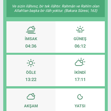
Ve sizin ilâhınız, bir tek ilâhtır. Rahmân ve Rahîm olan
Allah'tan başka bir ilâh yoktur. (Bakara Sûresi, 163)
İMSAK
GÜNEŞ
04:36
06:12
ÖĞLE
İKINDI
13:22
17:11
AKŞAM
YATSI