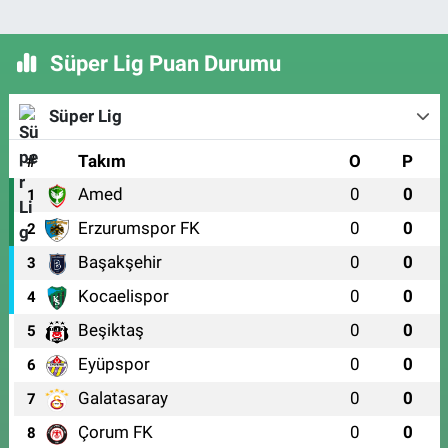
Süper Lig Puan Durumu
Süper Lig
#
Takım
O
P
Amed
0
0
1
Erzurumspor FK
0
0
2
Başakşehir
0
0
3
Kocaelispor
0
0
4
Beşiktaş
0
0
5
Eyüpspor
0
0
6
Galatasaray
0
0
7
Çorum FK
0
0
8