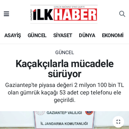
EKONOMİ
Beyoğlu Hava Durumu
ASAYİŞ
GÜNCEL
SİYASET
DÜNYA
EKONOMİ
SİYASET
Beyoğlu Trafik Yoğunluk Haritası
SAĞLIK
Süper Lig Puan Durumu ve Fikstür
GÜNCEL
Kaçakçılarla mücadele
SPOR
Tüm Manşetler
sürüyor
TEKNOLOJİ
Son Dakika Haberleri
Gaziantep'te piyasa değeri 2 milyon 100 bin TL
olan gümrük kaçağı 53 adet cep telefonu ele
ASAYİŞ
Haber Arşivi
geçirildi.
EĞİTİM
KÜLTÜR - SANAT