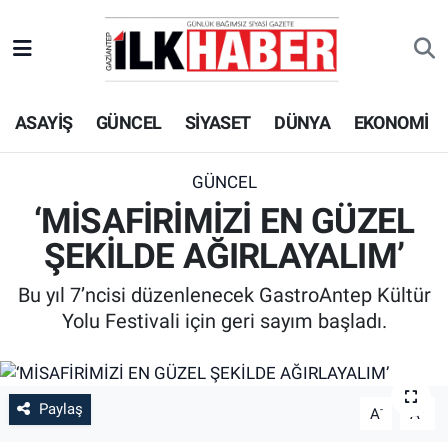
EKONOMİ
Beyoğlu Hava Durumu
ASAYİŞ
GÜNCEL
SİYASET
DÜNYA
EKONOMİ
SİYASET
Beyoğlu Trafik Yoğunluk Haritası
SAĞLIK
Süper Lig Puan Durumu ve Fikstür
GÜNCEL
‘MİSAFİRİMİZİ EN GÜZEL
SPOR
Tüm Manşetler
ŞEKİLDE AĞIRLAYALIM’
TEKNOLOJİ
Son Dakika Haberleri
Bu yıl 7’ncisi düzenlenecek GastroAntep Kültür
Yolu Festivali için geri sayım başladı.
ASAYİŞ
Haber Arşivi
EĞİTİM
Paylaş
-
+
A
A
KÜLTÜR - SANAT