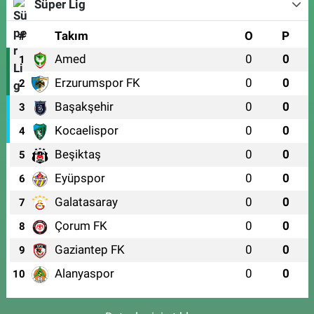
Süper Lig
#
Takım
O
P
Amed
0
0
1
Erzurumspor FK
0
0
2
Başakşehir
0
0
3
Kocaelispor
0
0
4
Beşiktaş
0
0
5
Eyüpspor
0
0
6
Galatasaray
0
0
7
Çorum FK
0
0
8
Gaziantep FK
0
0
9
Alanyaspor
0
0
10