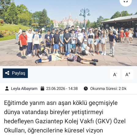
Paylaş
-
+
A
A
Leyla Albayram
23.06.2026 - 14:38
Okunma Süresi: 2 Dk
Eğitimde yarım asrı aşan köklü geçmişiyle
dünya vatandaşı bireyler yetiştirmeyi
hedefleyen Gaziantep Kolej Vakfı (GKV) Özel
Okulları, öğrencilerine küresel vizyon