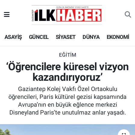
EKONOMİ
Beyoğlu Hava Durumu
ASAYİŞ
GÜNCEL
SİYASET
DÜNYA
EKONOMİ
SİYASET
Beyoğlu Trafik Yoğunluk Haritası
SAĞLIK
Süper Lig Puan Durumu ve Fikstür
EĞİTİM
‘Öğrencilere küresel vizyon
SPOR
Tüm Manşetler
kazandırıyoruz’
TEKNOLOJİ
Son Dakika Haberleri
Gaziantep Kolej Vakfı Özel Ortaokulu
öğrencileri, Paris kültürel gezisi kapsamında
ASAYİŞ
Haber Arşivi
Avrupa’nın en büyük eğlence merkezi
Disneyland Paris’te unutulmaz anlar yaşadı.
EĞİTİM
KÜLTÜR - SANAT