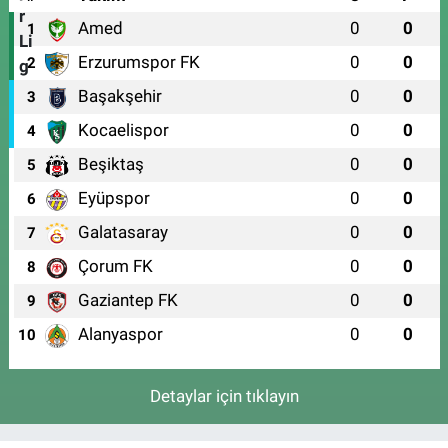
Amed
0
0
1
Erzurumspor FK
0
0
2
Başakşehir
0
0
3
Kocaelispor
0
0
4
Beşiktaş
0
0
5
Eyüpspor
0
0
6
Galatasaray
0
0
7
Çorum FK
0
0
8
Gaziantep FK
0
0
9
Alanyaspor
0
0
10
Detaylar için tıklayın