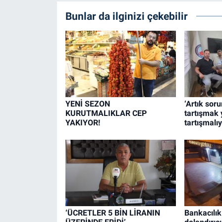
Bunlar da ilginizi çekebilir
YENİ SEZON
‘Artık sor
KURUTMALIKLAR CEP
tartışmak 
YAKIYOR!
tartışmalıy
‘ÜCRETLER 5 BİN LİRANIN
Bankacılık