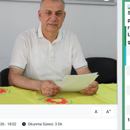
-
+
A
A
26 - 18:02
Okunma Süresi: 3 Dk