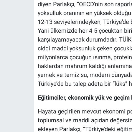
diyen Parlakçı, ‘’OECD'nin son raporl
yoksulluk oranının en yüksek olduğu
12-13 seviyelerindeyken, Türkiye'de 
Yani ülkemizde her 4-5 çocuktan biri, 
karşılayamayacak durumdadır. TÜİK’in
ciddi maddi yoksunluk çeken çocukla
milyonlarca çocuğun ısınma, proteinl
haklardan mahrum kaldığı anlamına 
yemek ve temiz su, modern dünyada 
Türkiye’de bu talep adeta bir “lüks” ha
Eğitimciler, ekonomik yük ve geçim k
Hayata geçirilen mevcut ekonomi pol
toplumsal ve maddi açıdan değersizle
ekleyen Parlakçı, ‘’Türkiye’deki eğiti