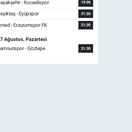
aşakşehir - Kocaelispor
19:00
eşiktaş - Eyüpspor
21:30
med - Erzurumspor FK
21:30
7 Ağustos, Pazartesi
amsunspor - Göztepe
21:30