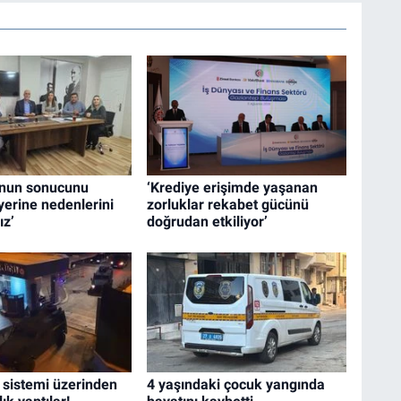
unun sonucunu
‘Krediye erişimde yaşanan
yerine nedenlerini
zorluklar rekabet gücünü
ız’
doğrudan etkiliyor’
 sistemi üzerinden
4 yaşındaki çocuk yangında