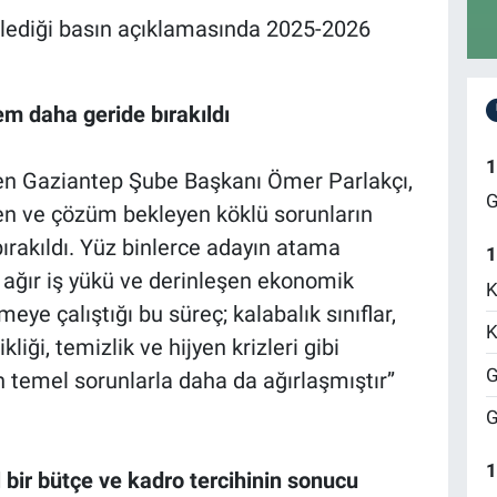
lediği basın açıklamasında 2025-2026
em daha geride bırakıldı
1
en Gaziantep Şube Başkanı Ömer Parlakçı,
G
şen ve çözüm bekleyen köklü sorunların
ırakıldı. Yüz binlerce adayın atama
1
 ağır iş yükü ve derinleşen ekonomik
K
meye çalıştığı bu süreç; kalabalık sınıflar,
K
kliği, temizlik ve hijyen krizleri gibi
G
 temel sorunlarla daha da ağırlaşmıştır’’
G
1
l bir bütçe ve kadro tercihinin sonucu