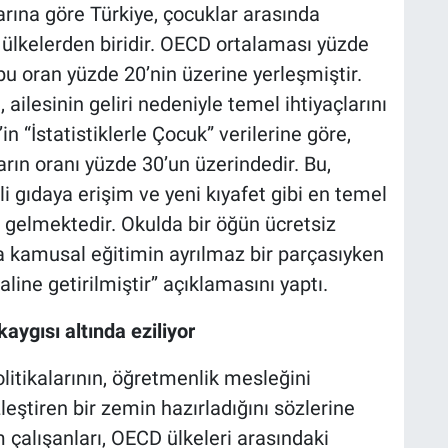
arına göre Türkiye, çocuklar arasında
 ülkelerden biridir. OECD ortalaması yüzde
bu oran yüzde 20’nin üzerine yerleşmiştir.
ailesinin geliri nedeniyle temel ihtiyaçlarını
 “İstatistiklerle Çocuk” verilerine göre,
rın oranı yüzde 30’un üzerindedir. Bu,
i gıdaya erişim ve yeni kıyafet gibi en temel
gelmektedir. Okulda bir öğün ücretsiz
kamusal eğitimin ayrılmaz bir parçasıyken
line getirilmiştir’’ açıklamasını yaptı.
aygısı altında eziliyor
itikalarının, öğretmenlik mesleğini
ştiren bir zemin hazırladığını sözlerine
m çalışanları, OECD ülkeleri arasındaki