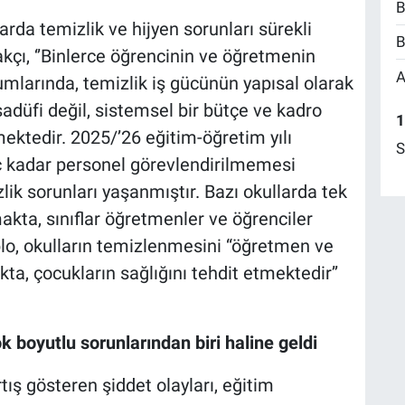
B
rda temizlik ve hijyen sorunları sürekli
B
ı, ‘’Binlerce öğrencinin ve öğretmenin
A
umlarında, temizlik iş gücünün yapısal olarak
sadüfi değil, sistemsel bir bütçe ve kadro
1
ektedir. 2025/’26 eğitim-öğretim yılı
S
ç kadar personel görevlendirilmemesi
lik sorunları yaşanmıştır. Bazı okullarda tek
akta, sınıflar öğretmenler ve öğrenciler
lo, okulların temizlenmesini “öğretmen ve
ta, çocukların sağlığını tehdit etmektedir’’
k boyutlu sorunlarından biri haline geldi
ış gösteren şiddet olayları, eğitim