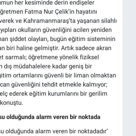
umun her kesiminde derin endişeler
öğretmen Fatma Nur Çelik’in hayatını
iverek ve Kahramanmaraş’ta yaşanan silahlı
ıpları okulların güvenliğini acilen yeniden
an şiddet olayları, bugün eğitim sisteminin
n biri haline gelmiştir. Artık sadece akran
et sarmalı; öğretmene yönelik fiziksel
an dış müdahalelere kadar geniş bir
itim ortamlarını güvenli bir liman olmaktan
can güvenliğini tehdit etmekle kalmıyor;
lç ederek eğitim kurumlarını bir gerilim
 konuştu.
su olduğunda alarm veren bir noktada
su olduğunda alarm veren bir noktadadır’