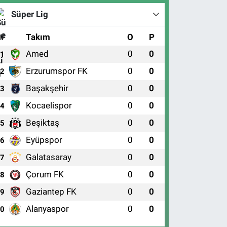
Süper Lig
#
Takım
O
P
Amed
0
0
1
Erzurumspor FK
0
0
2
Başakşehir
0
0
3
Kocaelispor
0
0
4
Beşiktaş
0
0
5
Eyüpspor
0
0
6
Galatasaray
0
0
7
Çorum FK
0
0
8
Gaziantep FK
0
0
9
Alanyaspor
0
0
10