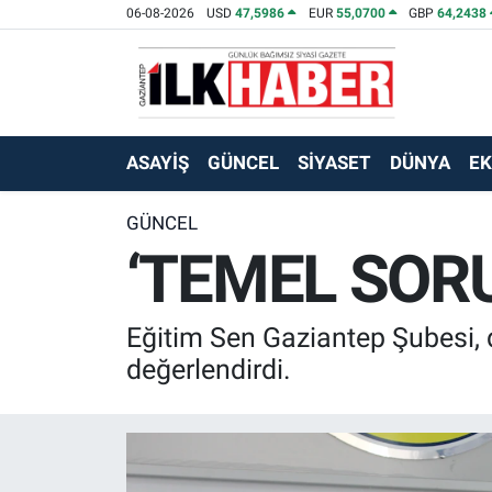
06-08-2026
USD
47,5986
EUR
55,0700
GBP
64,2438
EKONOMİ
Beyoğlu Hava Durumu
SİYASET
Beyoğlu Trafik Yoğunluk Haritası
ASAYİŞ
GÜNCEL
SİYASET
DÜNYA
E
SAĞLIK
Süper Lig Puan Durumu ve Fikstür
GÜNCEL
‘TEMEL SOR
SPOR
Tüm Manşetler
TEKNOLOJİ
Son Dakika Haberleri
Eğitim Sen Gaziantep Şubesi, 
ASAYİŞ
Haber Arşivi
değerlendirdi.
EĞİTİM
KÜLTÜR - SANAT