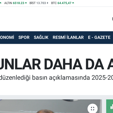
ALTIN
6518.23
BİST
13.703
BTC
64.475,47
KONOMİ
SPOR
SAĞLIK
RESMİ İLANLAR
E - GAZETE
UNLAR DAHA DA A
düzenlediği basın açıklamasında 2025-20