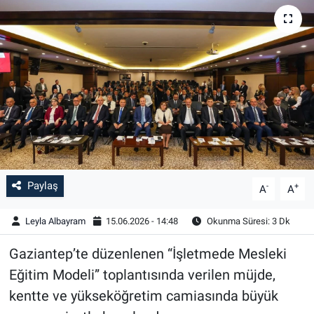
Paylaş
-
+
A
A
Leyla Albayram
15.06.2026 - 14:48
Okunma Süresi: 3 Dk
Gaziantep’te düzenlenen “İşletmede Mesleki
Eğitim Modeli” toplantısında verilen müjde,
kentte ve yükseköğretim camiasında büyük