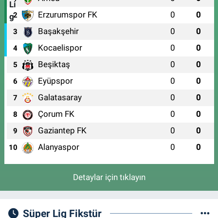
Erzurumspor FK
0
0
2
Başakşehir
0
0
3
Kocaelispor
0
0
4
Beşiktaş
0
0
5
Eyüpspor
0
0
6
Galatasaray
0
0
7
Çorum FK
0
0
8
Gaziantep FK
0
0
9
Alanyaspor
0
0
10
Detaylar için tıklayın
Süper Lig Fikstür