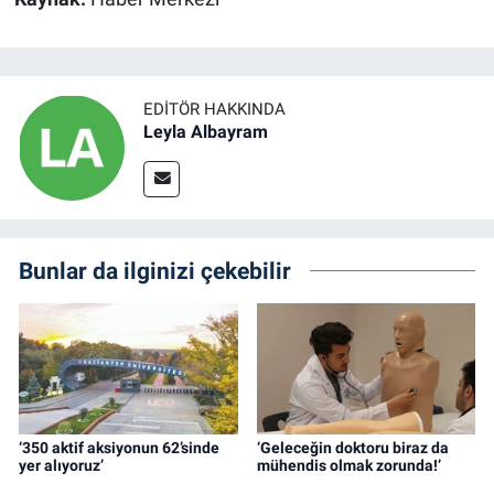
EDITÖR HAKKINDA
Leyla Albayram
Bunlar da ilginizi çekebilir
‘350 aktif aksiyonun 62’sinde
‘Geleceğin doktoru biraz da
yer alıyoruz’
mühendis olmak zorunda!’