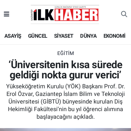
EKONOMİ
Beyoğlu Hava Durumu
ASAYİŞ
GÜNCEL
SİYASET
DÜNYA
EKONOMİ
SİYASET
Beyoğlu Trafik Yoğunluk Haritası
SAĞLIK
Süper Lig Puan Durumu ve Fikstür
EĞİTİM
‘Üniversitenin kısa sürede
SPOR
Tüm Manşetler
geldiği nokta gurur verici’
TEKNOLOJİ
Son Dakika Haberleri
Yükseköğretim Kurulu (YÖK) Başkanı Prof. Dr.
Erol Özvar, Gaziantep İslam Bilim ve Teknoloji
ASAYİŞ
Haber Arşivi
Üniversitesi (GİBTÜ) bünyesinde kurulan Diş
Hekimliği Fakültesi’nin bu yıl öğrenci alımına
EĞİTİM
başlayacağını açıkladı.
KÜLTÜR - SANAT