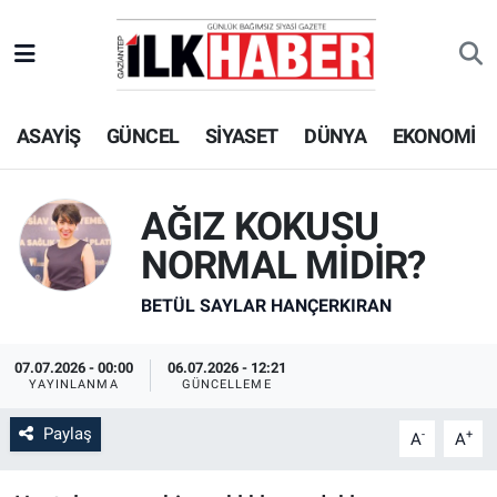
EKONOMİ
Beyoğlu Hava Durumu
ASAYİŞ
GÜNCEL
SİYASET
DÜNYA
EKONOMİ
SİYASET
Beyoğlu Trafik Yoğunluk Haritası
SAĞLIK
Süper Lig Puan Durumu ve Fikstür
AĞIZ KOKUSU
SPOR
Tüm Manşetler
NORMAL MİDİR?
BETÜL SAYLAR HANÇERKIRAN
TEKNOLOJİ
Son Dakika Haberleri
ASAYİŞ
Haber Arşivi
07.07.2026 - 00:00
06.07.2026 - 12:21
YAYINLANMA
GÜNCELLEME
EĞİTİM
Paylaş
-
+
A
A
KÜLTÜR - SANAT