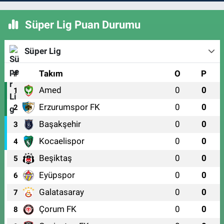
Süper Lig Puan Durumu
Süper Lig
#
Takım
O
P
Amed
0
0
1
Erzurumspor FK
0
0
2
Başakşehir
0
0
3
Kocaelispor
0
0
4
Beşiktaş
0
0
5
Eyüpspor
0
0
6
Galatasaray
0
0
7
Çorum FK
0
0
8