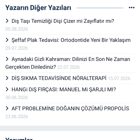
Yazarın Diğer Yazıları
Diş Taşı Temizliği Dişi Çizer mi Zayıflatır mı?
05.08.2026
Şeffaf Plak Tedavisi: Ortodontide Yeni Bir Yaklaşım
29.07.2026
Aynadaki Gizli Kahraman: Dilinizi En Son Ne Zaman
Gerçekten Dinlediniz?
22.07.2026
DİŞ SIKMA TEDAVİSİNDE NÖRALTERAPİ
15.07.2026
HANGi DiŞ FIRÇASI: MANUEL Mi ŞARJLI MI?
30.06.2026
AFT PROBLEMİNE DOĞANIN ÇÖZÜMÜ PROPOLİS
23.06.2026